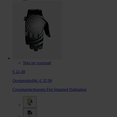
Niet op voorraad
€ 22,49
Oorspronkelijk:
€ 32,99
Crosshandschoenen Fist Strapped Dalmation