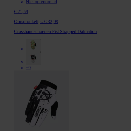
Niet op voorraad
€ 21,59
Oorspronkelijk:
€ 32,99
Crosshandschoenen Fist Strapped Dalmation
+9