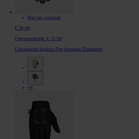
Niet op voorraad
€ 20,99
Oorspronkelijk:
€ 32,99
Crosshandschoenen Fist Strapped Dalmation
+9