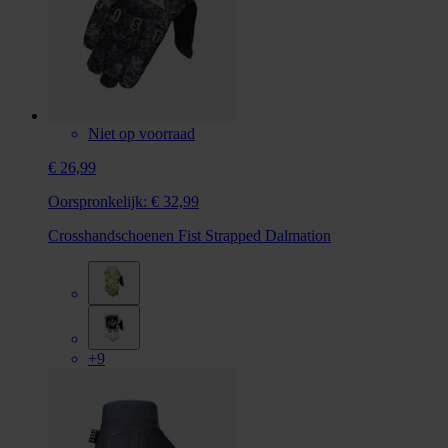
Niet op voorraad
€ 26,99
Oorspronkelijk:
€ 32,99
Crosshandschoenen Fist Strapped Dalmation
+9