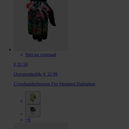
Niet op voorraad
€ 21,59
Oorspronkelijk:
€ 32,99
Crosshandschoenen Fist Strapped Dalmation
+9