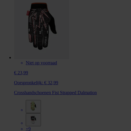
Niet op voorraad
€ 23,99
Oorspronkelijk:
€ 32,99
Crosshandschoenen Fist Strapped Dalmation
+9