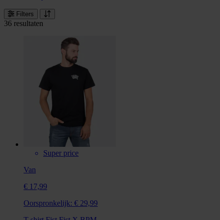
Filters
36 resultaten
Super price
Van
€ 17,99
Oorspronkelijk:
€ 29,99
T-shirt Fist Fist X BPM