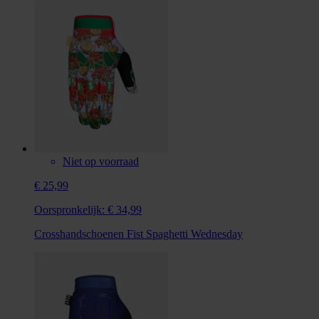
Niet op voorraad
€ 25,99
Oorspronkelijk:
€ 34,99
Crosshandschoenen Fist Spaghetti Wednesday