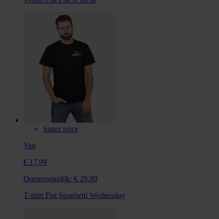
Super price
Van
€ 17,99
Oorspronkelijk:
€ 29,99
T-shirt Fist Spaghetti Wednesday