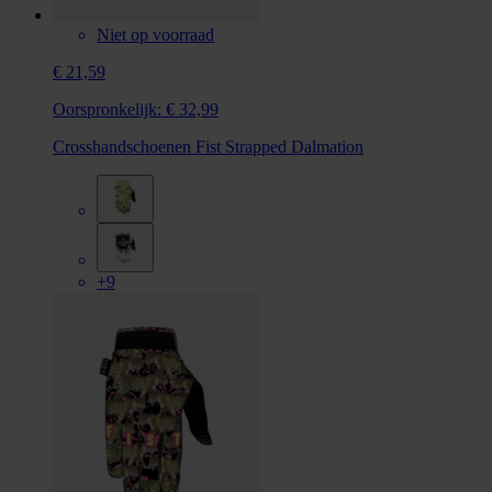
Niet op voorraad
€ 21,59
Oorspronkelijk:
€ 32,99
Crosshandschoenen Fist Strapped Dalmation
+9