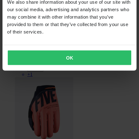
We also share information about your use of our site with
Niet op voorraad
our social media, advertising and analytics partners who
€ 39,99
may combine it with other information that you’ve
provided to them or that they’ve collected from your use
Oorspronkelijk:
€ 45,90
of their services.
Crosshandschoenen Five MXF1 Evo
OK
+1