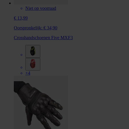
Niet op voorraad
€ 13,99
Oorspronkelijk:
€ 34,90
Crosshandschoenen Five MXF3
+4