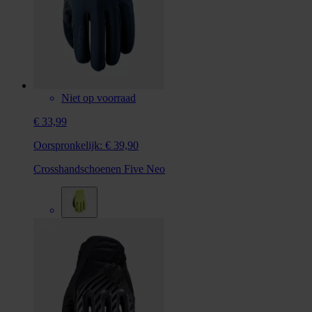
Niet op voorraad
€ 33,99
Oorspronkelijk:
€ 39,90
Crosshandschoenen Five Neo