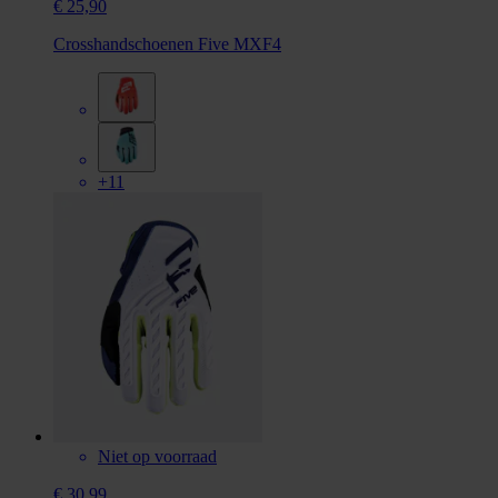
€ 25,90
Crosshandschoenen Five MXF4
+11
Niet op voorraad
€ 30,99