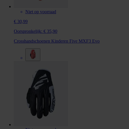
Niet op voorraad
€ 30,99
Oorspronkelijk:
€ 35,90
Crosshandschoenen Kinderen Five MXF3 Evo