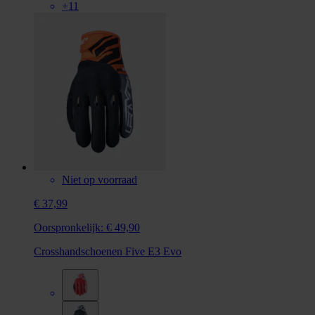
+11
Niet op voorraad
€ 37,99
Oorspronkelijk:
€ 49,90
Crosshandschoenen Five E3 Evo