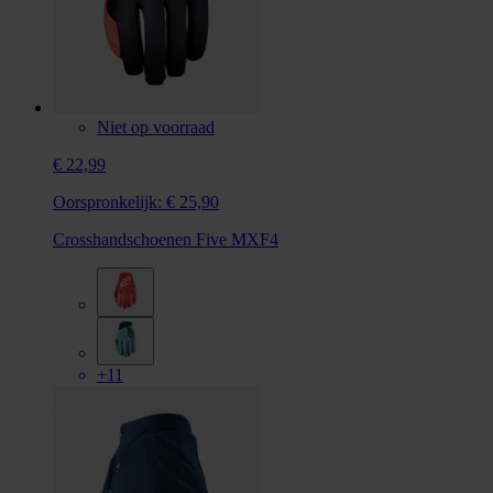
Niet op voorraad
€ 22,99
Oorspronkelijk:
€ 25,90
Crosshandschoenen Five MXF4
+11