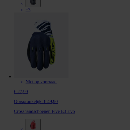
+3
Niet op voorraad
€ 27,99
Oorspronkelijk:
€ 49,90
Crosshandschoenen Five E3 Evo