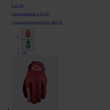
€ 22,99
Oorspronkelijk:
€ 25,90
Crosshandschoenen Five MXF4
+11