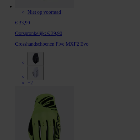
Niet op voorraad
€ 33,99
Oorspronkelijk:
€ 39,90
Crosshandschoenen Five MXF2 Evo
+2