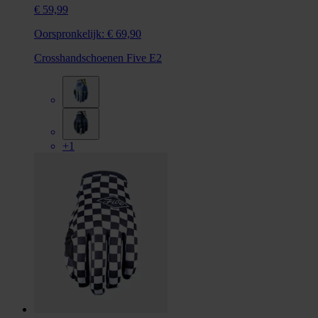
€ 59,99
Oorspronkelijk:
€ 69,90
Crosshandschoenen Five E2
+1