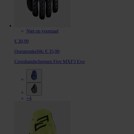
Niet op voorraad
€ 30,99
Oorspronkelijk:
€ 35,90
Crosshandschoenen Five MXF3 Evo
+4