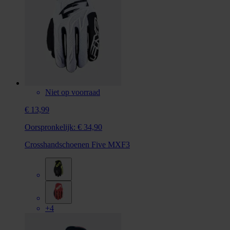
Niet op voorraad
€ 13,99
Oorspronkelijk:
€ 34,90
Crosshandschoenen Five MXF3
+4