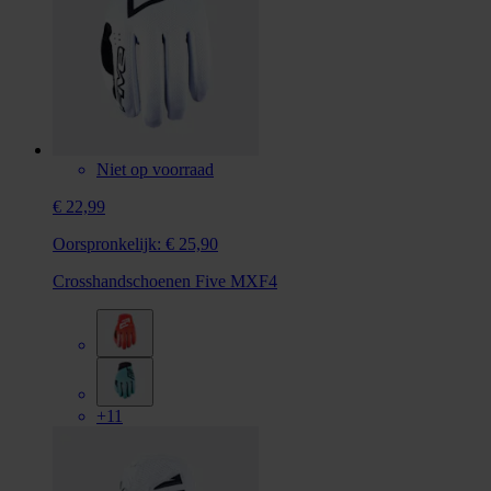
Niet op voorraad
€ 22,99
Oorspronkelijk:
€ 25,90
Crosshandschoenen Five MXF4
+11