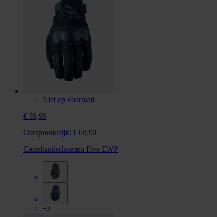
Niet op voorraad
€ 59,99
Oorspronkelijk:
€ 69,90
Crosshandschoenen Five EWP
+2