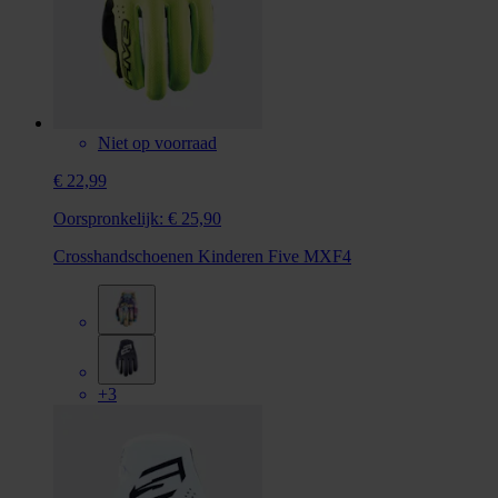
Niet op voorraad
€ 22,99
Oorspronkelijk:
€ 25,90
Crosshandschoenen Kinderen Five MXF4
+3