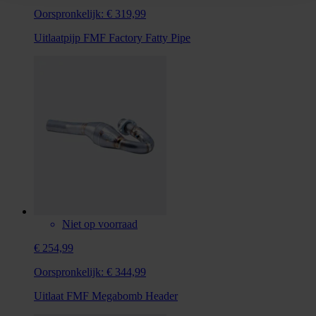
Oorspronkelijk:
€ 319,99
Uitlaatpijp FMF Factory Fatty Pipe
Niet op voorraad
€ 254,99
Oorspronkelijk:
€ 344,99
Uitlaat FMF Megabomb Header