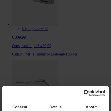
Niet op voorraad
€ 309,99
Oorspronkelijk:
€ 439,99
Uitlaat FMF Titanium Megabomb Header
Consent
Details
About