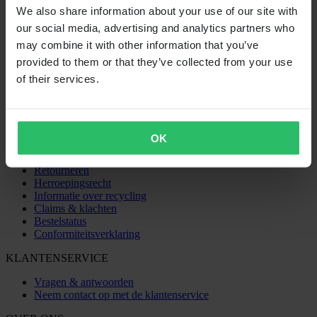
We also share information about your use of our site with
Get MD60 Barpad
our social media, advertising and analytics partners who
may combine it with other information that you’ve
provided to them or that they’ve collected from your use
Universeel
Niet voertuigspecifiek
of their services.
SHOPPEN
Algemene Voorwaarden
Privacybeleid
OK
Verzending & levering
Betaling
Retourneren
Herroepingsrecht
Informatie over recycling
Claims & klachten
Bestelstatus
Conformiteitsverklaring
KLANTENSERVICE
Vragen & antwoorden
Neem contact op met de klantenservice