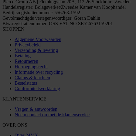
Pierce Group AB | Fleminggatan 20A, 112 26 Stockholm, Zweden
Handelsregister: Bolagsverket/Zweedse Kamer van Koophandel
Bedrijfsregistratienummer: 556763-1592
Gevolmachtigde vertegenwoordiger: Göran Dahlin
Btw-registratienummer: OSS VAT NO SE556763159201
SHOPPEN
Algemene Voorwaarden
Privacybeleid
Verzending & levering
Betaling
Retourneren
Herroepingsrecht
Informatie over recycling
Claims & klachten
Bestelstatus
Conformiteitsverklaring
KLANTENSERVICE
Vragen & antwoorden
Neem contact op met de klantenservice
OVER ONS
Over 24MX