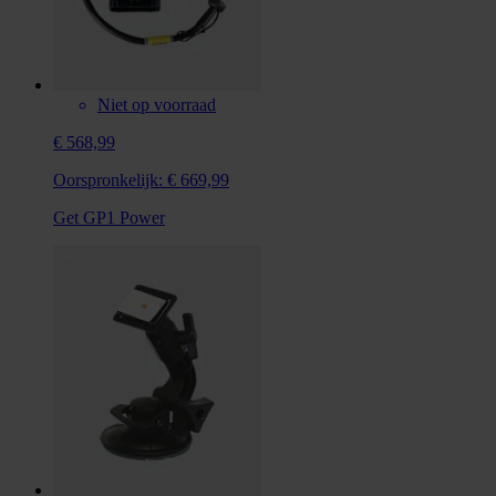
Niet op voorraad
€ 568,99
Oorspronkelijk:
€ 669,99
Get GP1 Power