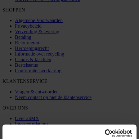
SHOPPEN
Algemene Voorwaarden
Privacybeleid
Verzending & levering
Betaling
Retourneren
Herroepingsrecht
Informatie over recycling
Claims & klachten
Bestelstatus
Conformiteitsverklaring
KLANTENSERVICE
Vragen & antwoorden
Neem contact op met de klantenservice
OVER ONS
Over 24MX
Investor relations
Werken bij Pierce