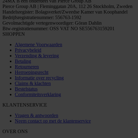
24MX is een onderdeel van Pierce Group AB
Pierce Group AB | Fleminggatan 20A, 112 26 Stockholm, Zweden
Handelsregister: Bolagsverket/Zweedse Kamer van Koophandel
Bedrijfsregistratienummer: 556763-1592
Gevolmachtigde vertegenwoordiger: Göran Dahlin
Btw-registratienummer: OSS VAT NO SE556763159201
SHOPPEN
Algemene Voorwaarden
Privacybeleid
Verzending & levering
Betaling
Retourneren
Herroepingsrecht
Informatie over recycling
Claims & klachten
Bestelstatus
Conformiteitsverklaring
KLANTENSERVICE
Vragen & antwoorden
Neem contact op met de klantenservice
OVER ONS