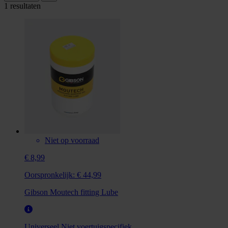
1 resultaten
Niet op voorraad
€ 8,99
Oorspronkelijk:
€ 44,99
Gibson Moutech fitting Lube
Universeel
Niet voertuigspecifiek