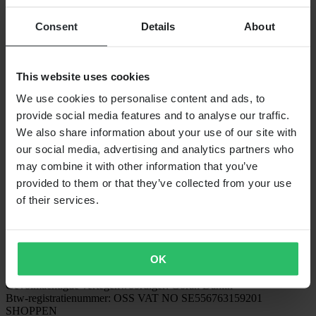
VOLG ONS
Consent
Details
About
BETALINGSMOGELIJKHEDEN
This website uses cookies
VERZENDOPTIES
We use cookies to personalise content and ads, to
provide social media features and to analyse our traffic.
We also share information about your use of our site with
our social media, advertising and analytics partners who
may combine it with other information that you’ve
provided to them or that they’ve collected from your use
of their services.
24MX is een onderdeel van Pierce Group AB
Pierce Group AB | Fleminggatan 20A, 112 26 Stockholm, Zweden
OK
Handelsregister: Bolagsverket/Zweedse Kamer van Koophandel
Bedrijfsregistratienummer: 556763-1592
Gevolmachtigde vertegenwoordiger: Göran Dahlin
Btw-registratienummer: OSS VAT NO SE556763159201
SHOPPEN