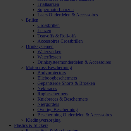
Triallaarzen
Supermoto Laarzen
Laars Onderdelen & Accessoires
Brillen
Crossbrillen
Lenzen
Tear-offs & Roll-offs
Accessoires Crossbrillen
Drinksystemen
Waterzakken
Waterflessen
Drinksysteemonderdelen & Accessoires
Motorcross Bescherming
Bodyprotectors
Elleboogbeschermers
Gepantserde Shorts & Broeken
Nekbraces
Rugbeschermers
Kniebraces & Beschermers
Niergordels
Overige Bescherming
Bescherming Onderdelen & Accessoires
Kledingverzorging
Plastics & Stickers
Plastics Sets & Bescherming