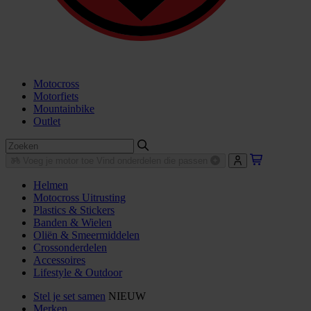
Motocross
Motorfiets
Mountainbike
Outlet
Voeg je motor toe
Vind onderdelen die passen
Helmen
Motocross Uitrusting
Plastics & Stickers
Banden & Wielen
Oliën & Smeermiddelen
Crossonderdelen
Accessoires
Lifestyle & Outdoor
Stel je set samen
NIEUW
Merken