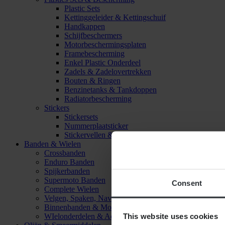
Plastic Sets
Kettinggeleider & Kettingschuif
Handkappen
Schijfbeschermers
Motorbeschermingsplaten
Framebescherming
Enkel Plastic Onderdeel
Zadels & Zadelovertrekken
Bouten & Ringen
Benzinetanks & Tankdoppen
Radiatorbescherming
Stickers
Stickersets
Nummerplaatsticker
Stickervellen & Stickers
Banden & Wielen
Crossbanden
Enduro Banden
Spijkerbanden
Supermoto Banden
Consent
Complete Wielen
Velgen, Spaken, Naven & Lagers
Binnenbanden & Mousses
This website uses cookies
WIelonderdelen & Accessoires