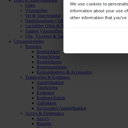
Oliën & Smeermiddelen
We use cookies to personalis
Oliën
Vloeistoffen
information about your use of
Vet & Smeermiddel
other information that you’ve
Onderhoudssets ( Olie & Filter)
Luchtfilter Oliën & Reinigers
Andere Vloeistoffen & Smeermiddelen
Olie, Vloeistof & Smeermiddel Accessoires
Crossonderdelen
Remmen
Remblokken
Remschijven
Remleidingen
Remreparatiesets
Remonderdelen & Accessoires
Tandwielen & Kettingen
Aandrijfpakket
Tandwielen
Kettingen
Kettingschakels
Asblokken
Accessoires Aandrijfpakket
Accu's & Elektronica
Accu's
Bougies