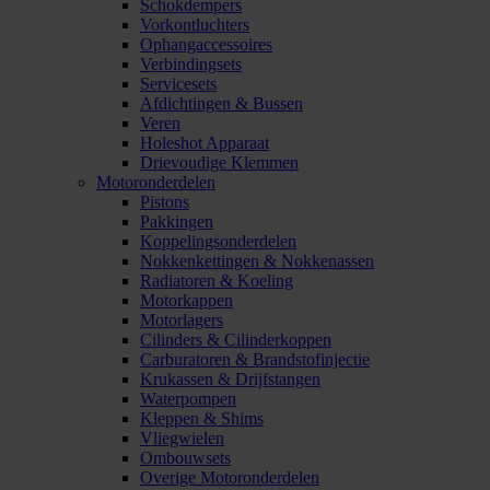
Schokdempers
Vorkontluchters
Ophangaccessoires
Verbindingsets
Servicesets
Afdichtingen & Bussen
Veren
Holeshot Apparaat
Drievoudige Klemmen
Motoronderdelen
Pistons
Pakkingen
Koppelingsonderdelen
Nokkenkettingen & Nokkenassen
Radiatoren & Koeling
Motorkappen
Motorlagers
Cilinders & Cilinderkoppen
Carburatoren & Brandstofinjectie
Krukassen & Drijfstangen
Waterpompen
Kleppen & Shims
Vliegwielen
Ombouwsets
Overige Motoronderdelen