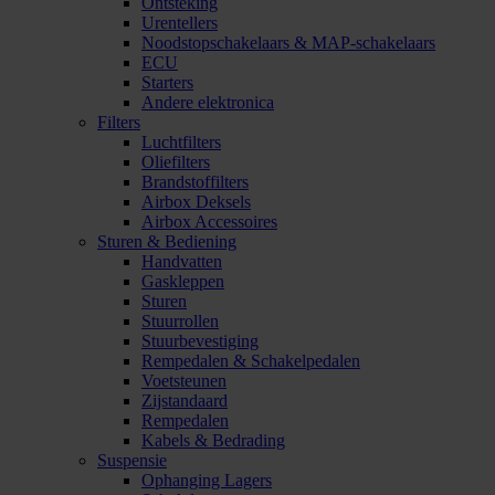
Ontsteking
Urentellers
Noodstopschakelaars & MAP-schakelaars
ECU
Starters
Andere elektronica
Filters
Luchtfilters
Oliefilters
Brandstoffilters
Airbox Deksels
Airbox Accessoires
Sturen & Bediening
Handvatten
Gaskleppen
Sturen
Stuurrollen
Stuurbevestiging
Rempedalen & Schakelpedalen
Voetsteunen
Zijstandaard
Rempedalen
Kabels & Bedrading
Suspensie
Ophanging Lagers