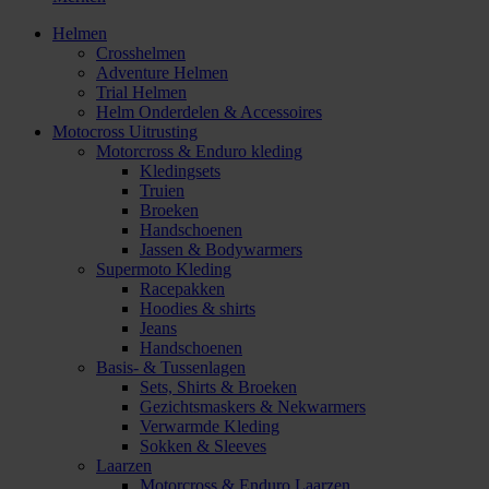
Helmen
Crosshelmen
Adventure Helmen
Trial Helmen
Helm Onderdelen & Accessoires
Motocross Uitrusting
Motorcross & Enduro kleding
Kledingsets
Truien
Broeken
Handschoenen
Jassen & Bodywarmers
Supermoto Kleding
Racepakken
Hoodies & shirts
Jeans
Handschoenen
Basis- & Tussenlagen
Sets, Shirts & Broeken
Gezichtsmaskers & Nekwarmers
Verwarmde Kleding
Sokken & Sleeves
Laarzen
Motorcross & Enduro Laarzen