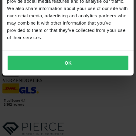
provide social media features and to analyse our traffic.
We also share information about your use of our site with
OVER ONS
our social media, advertising and analytics partners who
Over 24MX
may combine it with other information that you’ve
Investor relations
Werken bij Pierce
provided to them or that they’ve collected from your use
of their services.
VOLG ONS
BETALINGSMOGELIJKHEDEN
OK
VERZENDOPTIES