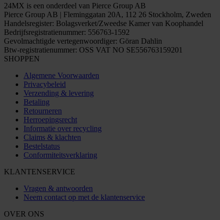
24MX is een onderdeel van Pierce Group AB
Pierce Group AB | Fleminggatan 20A, 112 26 Stockholm, Zweden
Handelsregister: Bolagsverket/Zweedse Kamer van Koophandel
Bedrijfsregistratienummer: 556763-1592
Gevolmachtigde vertegenwoordiger: Göran Dahlin
Btw-registratienummer: OSS VAT NO SE556763159201
SHOPPEN
Algemene Voorwaarden
Privacybeleid
Verzending & levering
Betaling
Retourneren
Herroepingsrecht
Informatie over recycling
Claims & klachten
Bestelstatus
Conformiteitsverklaring
KLANTENSERVICE
Vragen & antwoorden
Neem contact op met de klantenservice
OVER ONS