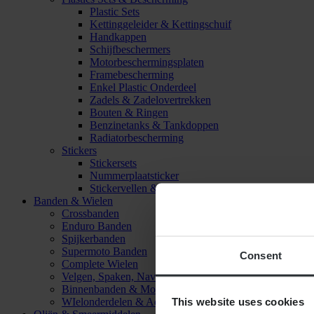
Plastic Sets
Kettinggeleider & Kettingschuif
Handkappen
Schijfbeschermers
Motorbeschermingsplaten
Framebescherming
Enkel Plastic Onderdeel
Zadels & Zadelovertrekken
Bouten & Ringen
Benzinetanks & Tankdoppen
Radiatorbescherming
Stickers
Stickersets
Nummerplaatsticker
Stickervellen & Stickers
Banden & Wielen
Crossbanden
Enduro Banden
Spijkerbanden
Supermoto Banden
Consent
Complete Wielen
Velgen, Spaken, Naven & Lagers
Binnenbanden & Mousses
This website uses cookies
WIelonderdelen & Accessoires