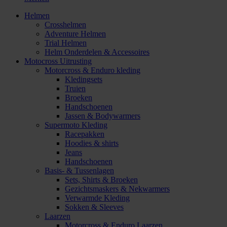
Helmen
Crosshelmen
Adventure Helmen
Trial Helmen
Helm Onderdelen & Accessoires
Motocross Uitrusting
Motorcross & Enduro kleding
Kledingsets
Truien
Broeken
Handschoenen
Jassen & Bodywarmers
Supermoto Kleding
Racepakken
Hoodies & shirts
Jeans
Handschoenen
Basis- & Tussenlagen
Sets, Shirts & Broeken
Gezichtsmaskers & Nekwarmers
Verwarmde Kleding
Sokken & Sleeves
Laarzen
Motorcross & Enduro Laarzen