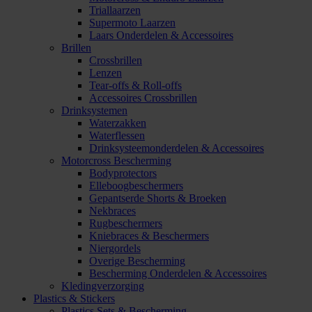
Triallaarzen
Supermoto Laarzen
Laars Onderdelen & Accessoires
Brillen
Crossbrillen
Lenzen
Tear-offs & Roll-offs
Accessoires Crossbrillen
Drinksystemen
Waterzakken
Waterflessen
Drinksysteemonderdelen & Accessoires
Motorcross Bescherming
Bodyprotectors
Elleboogbeschermers
Gepantserde Shorts & Broeken
Nekbraces
Rugbeschermers
Kniebraces & Beschermers
Niergordels
Overige Bescherming
Bescherming Onderdelen & Accessoires
Kledingverzorging
Plastics & Stickers
Plastics Sets & Bescherming