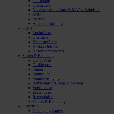
Ontsteking
Urentellers
Noodstopschakelaars & MAP-schakelaars
ECU
Starters
Andere elektronica
Filters
Luchtfilters
Oliefilters
Brandstoffilters
Airbox Deksels
Airbox Accessoires
Sturen & Bediening
Handvatten
Gaskleppen
Sturen
Stuurrollen
Stuurbevestiging
Rempedalen & Schakelpedalen
Voetsteunen
Zijstandaard
Rempedalen
Kabels & Bedrading
Suspensie
Ophanging Lagers