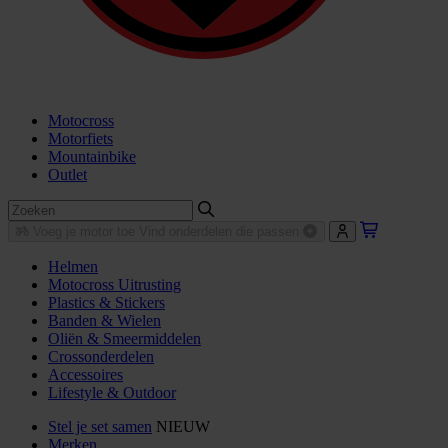
Motocross
Motorfiets
Mountainbike
Outlet
Voeg je motor toe
Vind onderdelen die passen
Helmen
Motocross Uitrusting
Plastics & Stickers
Banden & Wielen
Oliën & Smeermiddelen
Crossonderdelen
Accessoires
Lifestyle & Outdoor
Stel je set samen
NIEUW
Merken