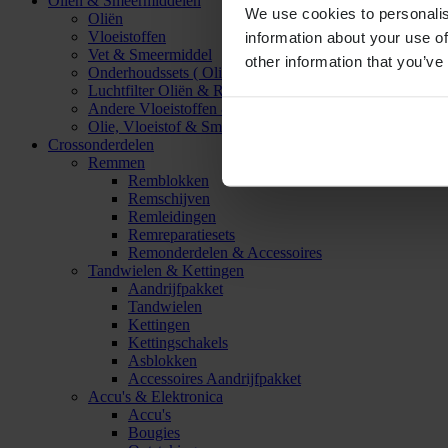
Oliën & Smeermiddelen
We use cookies to personalis
Oliën
Vloeistoffen
information about your use of
Vet & Smeermiddel
other information that you’ve
Onderhoudssets ( Olie & Filter)
Luchtfilter Oliën & Reinigers
Andere Vloeistoffen & Smeermiddelen
Olie, Vloeistof & Smeermiddel Accessoires
Crossonderdelen
Remmen
Remblokken
Remschijven
Remleidingen
Remreparatiesets
Remonderdelen & Accessoires
Tandwielen & Kettingen
Aandrijfpakket
Tandwielen
Kettingen
Kettingschakels
Asblokken
Accessoires Aandrijfpakket
Accu's & Elektronica
Accu's
Bougies