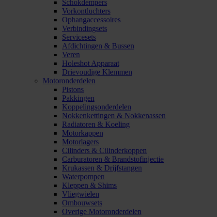
Schokdempers
Vorkontluchters
Ophangaccessoires
Verbindingsets
Servicesets
Afdichtingen & Bussen
Veren
Holeshot Apparaat
Drievoudige Klemmen
Motoronderdelen
Pistons
Pakkingen
Koppelingsonderdelen
Nokkenkettingen & Nokkenassen
Radiatoren & Koeling
Motorkappen
Motorlagers
Cilinders & Cilinderkoppen
Carburatoren & Brandstofinjectie
Krukassen & Drijfstangen
Waterpompen
Kleppen & Shims
Vliegwielen
Ombouwsets
Overige Motoronderdelen