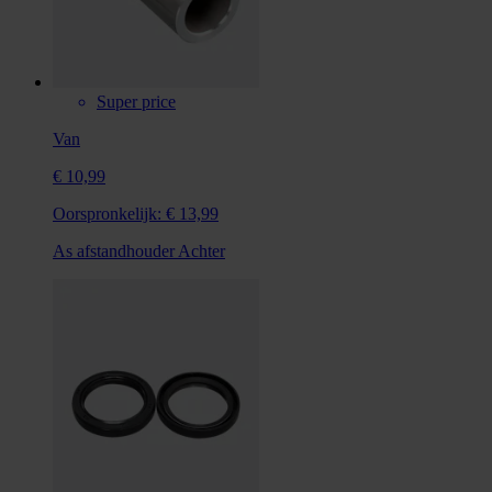
Super price
Van
€ 10,99
Oorspronkelijk:
€ 13,99
As afstandhouder Achter