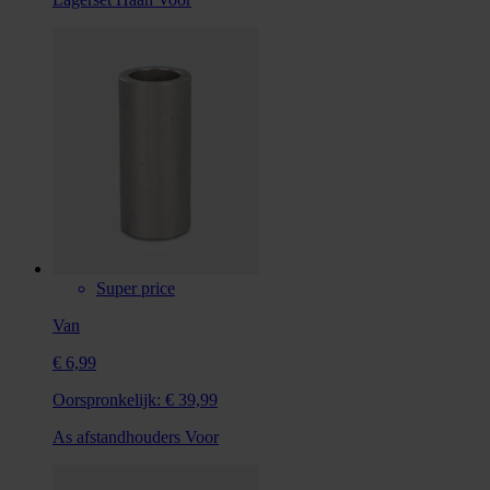
Super price
Van
€ 6,99
Oorspronkelijk:
€ 39,99
As afstandhouders Voor