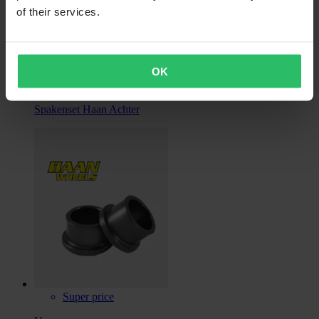
of their services.
Super price
Van
€ 71,99
OK
Oorspronkelijk:
€ 124,99
Spakenset Haan Achter
Super price