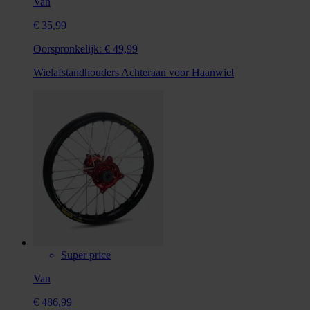
Van
€ 35,99
Oorspronkelijk:
€ 49,99
Wielafstandhouders Achteraan voor Haanwiel
Super price
Van
€ 486,99