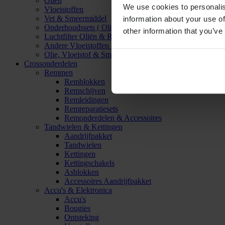
Oliën
We use cookies to personalis
Vloeistoffen
Vet & Smeermiddel
information about your use of
Onderhoudssets ( Olie & Filter)
other information that you’ve
Luchtfilter Oliën & Reinigers
Andere Vloeistoffen & Smeermiddelen
Olie, Vloeistof & Smeermiddel Accessoires
Crossonderdelen
Remmen
Remblokken
Remschijven
Remleidingen
Remreparatiesets
Remonderdelen & Accessoires
Tandwielen & Kettingen
Aandrijfpakket
Tandwielen
Kettingen
Kettingschakels
Asblokken
Accessoires Aandrijfpakket
Accu's & Elektronica
Accu's
Bougies
Ontsteking