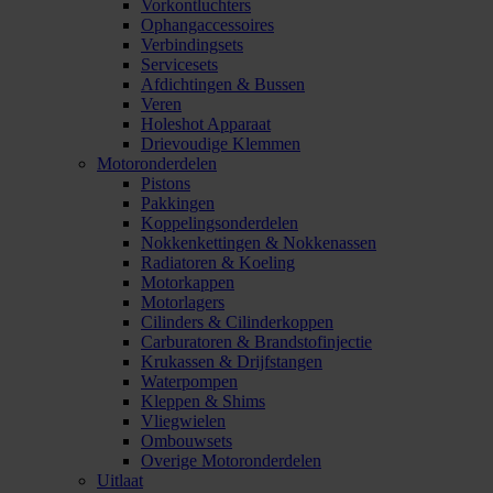
Vorkontluchters
Ophangaccessoires
Verbindingsets
Servicesets
Afdichtingen & Bussen
Veren
Holeshot Apparaat
Drievoudige Klemmen
Motoronderdelen
Pistons
Pakkingen
Koppelingsonderdelen
Nokkenkettingen & Nokkenassen
Radiatoren & Koeling
Motorkappen
Motorlagers
Cilinders & Cilinderkoppen
Carburatoren & Brandstofinjectie
Krukassen & Drijfstangen
Waterpompen
Kleppen & Shims
Vliegwielen
Ombouwsets
Overige Motoronderdelen
Uitlaat