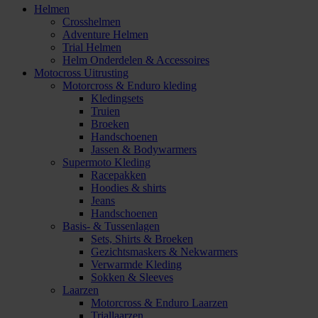
Helmen
Crosshelmen
Adventure Helmen
Trial Helmen
Helm Onderdelen & Accessoires
Motocross Uitrusting
Motorcross & Enduro kleding
Kledingsets
Truien
Broeken
Handschoenen
Jassen & Bodywarmers
Supermoto Kleding
Racepakken
Hoodies & shirts
Jeans
Handschoenen
Basis- & Tussenlagen
Sets, Shirts & Broeken
Gezichtsmaskers & Nekwarmers
Verwarmde Kleding
Sokken & Sleeves
Laarzen
Motorcross & Enduro Laarzen
Triallaarzen