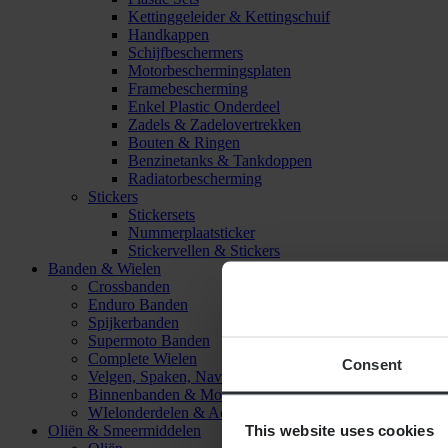
Kettinggeleider & Kettingschuif
Handkappen
Schijfbeschermers
Motorbeschermingsplaten
Framebescherming
Enkel Plastic Onderdeel
Zadels & Zadelovertrekken
Bouten & Ringen
Benzinetanks & Tankdoppen
Radiatorbescherming
Stickers
Stickersets
Nummerplaatsticker
Stickervellen & Stickers
Banden & Wielen
Crossbanden
Enduro Banden
Spijkerbanden
Supermoto Banden
Complete Wielen
Consent
Velgen, Spaken, Naven & Lagers
Binnenbanden & Mousses
WIelonderdelen & Accessoires
This website uses cookies
Oliën & Smeermiddelen