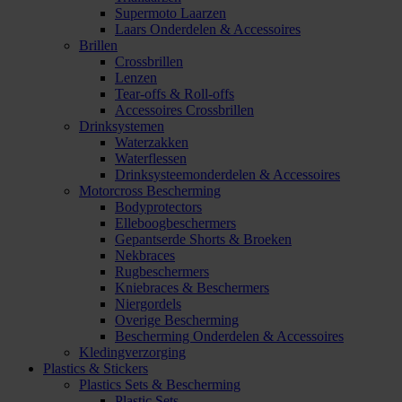
Supermoto Laarzen
Laars Onderdelen & Accessoires
Brillen
Crossbrillen
Lenzen
Tear-offs & Roll-offs
Accessoires Crossbrillen
Drinksystemen
Waterzakken
Waterflessen
Drinksysteemonderdelen & Accessoires
Motorcross Bescherming
Bodyprotectors
Elleboogbeschermers
Gepantserde Shorts & Broeken
Nekbraces
Rugbeschermers
Kniebraces & Beschermers
Niergordels
Overige Bescherming
Bescherming Onderdelen & Accessoires
Kledingverzorging
Plastics & Stickers
Plastics Sets & Bescherming
Plastic Sets