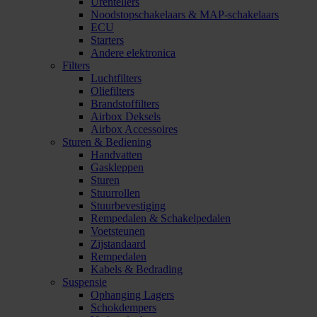
Urentellers
Noodstopschakelaars & MAP-schakelaars
ECU
Starters
Andere elektronica
Filters
Luchtfilters
Oliefilters
Brandstoffilters
Airbox Deksels
Airbox Accessoires
Sturen & Bediening
Handvatten
Gaskleppen
Sturen
Stuurrollen
Stuurbevestiging
Rempedalen & Schakelpedalen
Voetsteunen
Zijstandaard
Rempedalen
Kabels & Bedrading
Suspensie
Ophanging Lagers
Schokdempers