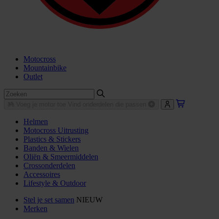
Motocross
Mountainbike
Outlet
Voeg je motor toe
Vind onderdelen die passen
Helmen
Motocross Uitrusting
Plastics & Stickers
Banden & Wielen
Oliën & Smeermiddelen
Crossonderdelen
Accessoires
Lifestyle & Outdoor
Stel je set samen
NIEUW
Merken