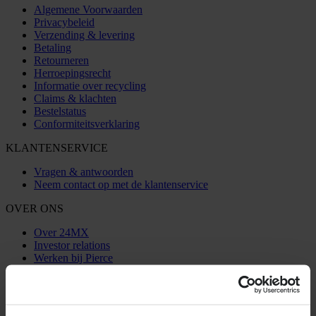
Algemene Voorwaarden
Privacybeleid
Verzending & levering
Betaling
Retourneren
Herroepingsrecht
Informatie over recycling
Claims & klachten
Bestelstatus
Conformiteitsverklaring
KLANTENSERVICE
Vragen & antwoorden
Neem contact op met de klantenservice
OVER ONS
Over 24MX
Investor relations
Werken bij Pierce
VOLG ONS
BETALINGSMOGELIJKHEDEN