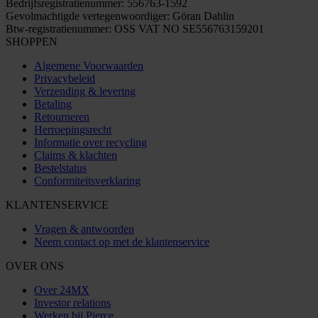
Bedrijfsregistratienummer: 556763-1592
Gevolmachtigde vertegenwoordiger: Göran Dahlin
Btw-registratienummer: OSS VAT NO SE556763159201
SHOPPEN
Algemene Voorwaarden
Privacybeleid
Verzending & levering
Betaling
Retourneren
Herroepingsrecht
Informatie over recycling
Claims & klachten
Bestelstatus
Conformiteitsverklaring
KLANTENSERVICE
Vragen & antwoorden
Neem contact op met de klantenservice
OVER ONS
Over 24MX
Investor relations
Werken bij Pierce