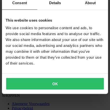
Consent
Details
About
This website uses cookies
VERZENDOPTIES
We use cookies to personalise content and ads, to
provide social media features and to analyse our traffic.
We also share information about your use of our site with
our social media, advertising and analytics partners who
may combine it with other information that you’ve
provided to them or that they’ve collected from your use
of their services.
24MX is een onderdeel van Pierce Group AB
Pierce Group AB | Fleminggatan 20A, 112 26 Stockholm, Zweden
Handelsregister: Bolagsverket/Zweedse Kamer van Koophandel
Bedrijfsregistratienummer: 556763-1592
OK
Gevolmachtigde vertegenwoordiger: Göran Dahlin
Btw-registratienummer: OSS VAT NO SE556763159201
SHOPPEN
Algemene Voorwaarden
Privacybeleid