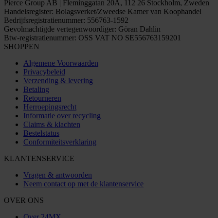
Pierce Group AB | Fleminggatan 20A, 112 26 Stockholm, Zweden
Handelsregister: Bolagsverket/Zweedse Kamer van Koophandel
Bedrijfsregistratienummer: 556763-1592
Gevolmachtigde vertegenwoordiger: Göran Dahlin
Btw-registratienummer: OSS VAT NO SE556763159201
SHOPPEN
Algemene Voorwaarden
Privacybeleid
Verzending & levering
Betaling
Retourneren
Herroepingsrecht
Informatie over recycling
Claims & klachten
Bestelstatus
Conformiteitsverklaring
KLANTENSERVICE
Vragen & antwoorden
Neem contact op met de klantenservice
OVER ONS
Over 24MX