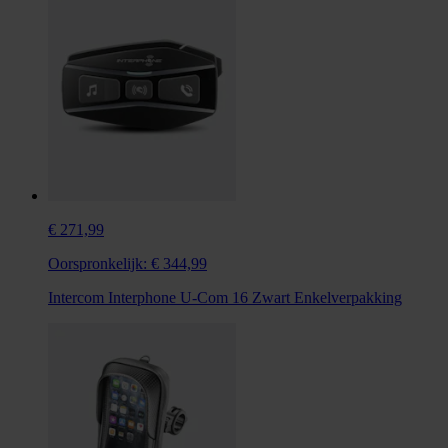
€ 271,99
Oorspronkelijk:
€ 344,99
Intercom Interphone U-Com 16 Zwart Enkelverpakking