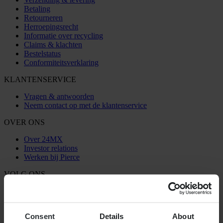
Betaling
Retourneren
Herroepingsrecht
Informatie over recycling
Claims & klachten
Bestelstatus
Conformiteitsverklaring
KLANTENSERVICE
Vragen & antwoorden
Neem contact op met de klantenservice
OVER ONS
Over 24MX
Investor relations
Werken bij Pierce
VOLG ONS
BETALINGSMOGELIJKHEDEN
Consent
Details
About