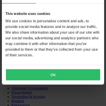
VERZENDOPTIES
This website uses cookies
We use cookies to personalise content and ads, to
provide social media features and to analyse our traffic.
We also share information about your use of our site with
our social media, advertising and analytics partners who
may combine it with other information that you’ve
provided to them or that they’ve collected from your use
24MX is een onderdeel van Pierce Group AB
of their services.
Pierce Group AB | Fleminggatan 20A, 112 26 Stockholm, Zweden
Handelsregister: Bolagsverket/Zweedse Kamer van Koophandel
Bedrijfsregistratienummer: 556763-1592
Gevolmachtigde vertegenwoordiger: Göran Dahlin
OK
Btw-registratienummer: OSS VAT NO SE556763159201
SHOPPEN
Algemene Voorwaarden
Privacybeleid
Verzending & levering
Betaling
Retourneren