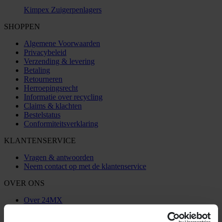
Kimpex Zuigerpenlagers
SHOPPEN
Algemene Voorwaarden
Privacybeleid
Verzending & levering
Betaling
Retourneren
Herroepingsrecht
Informatie over recycling
Claims & klachten
Bestelstatus
Conformiteitsverklaring
KLANTENSERVICE
Vragen & antwoorden
Neem contact op met de klantenservice
OVER ONS
Over 24MX
Investor relations
Werken bij Pierce