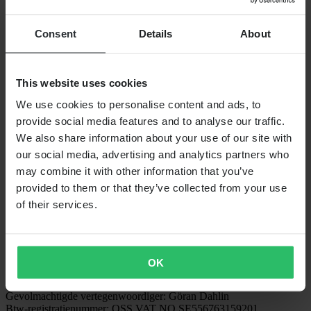
VOLG ONS
Consent
Details
About
BETALINGSMOGELIJKHEDEN
This website uses cookies
We use cookies to personalise content and ads, to
VERZENDOPTIES
provide social media features and to analyse our traffic.
We also share information about your use of our site with
our social media, advertising and analytics partners who
may combine it with other information that you’ve
provided to them or that they’ve collected from your use
of their services.
24MX is een onderdeel van Pierce Group AB
Pierce Group AB | Fleminggatan 20A, 112 26 Stockholm, Zweden
OK
Handelsregister: Bolagsverket/Zweedse Kamer van Koophandel
Bedrijfsregistratienummer: 556763-1592
Gevolmachtigde vertegenwoordiger: Göran Dahlin
Btw-registratienummer: OSS VAT NO SE556763159201