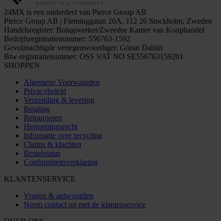
24MX is een onderdeel van Pierce Group AB
Pierce Group AB | Fleminggatan 20A, 112 26 Stockholm, Zweden
Handelsregister: Bolagsverket/Zweedse Kamer van Koophandel
Bedrijfsregistratienummer: 556763-1592
Gevolmachtigde vertegenwoordiger: Göran Dahlin
Btw-registratienummer: OSS VAT NO SE556763159201
SHOPPEN
Algemene Voorwaarden
Privacybeleid
Verzending & levering
Betaling
Retourneren
Herroepingsrecht
Informatie over recycling
Claims & klachten
Bestelstatus
Conformiteitsverklaring
KLANTENSERVICE
Vragen & antwoorden
Neem contact op met de klantenservice