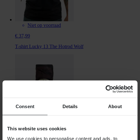
Niet op voorraad
€ 37,99
T-shirt Lucky 13 The Hotrod Wolf
Consent
Details
About
This website uses cookies
Niet op voorraad
We use cookies to personalise content and ads, to
€ 16,99