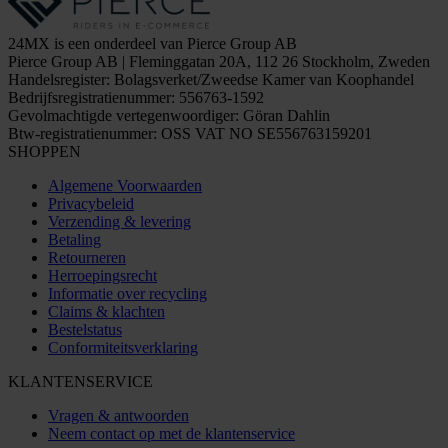
24MX is een onderdeel van Pierce Group AB
Pierce Group AB | Fleminggatan 20A, 112 26 Stockholm, Zweden
Handelsregister: Bolagsverket/Zweedse Kamer van Koophandel
Bedrijfsregistratienummer: 556763-1592
Gevolmachtigde vertegenwoordiger: Göran Dahlin
Btw-registratienummer: OSS VAT NO SE556763159201
SHOPPEN
Algemene Voorwaarden
Privacybeleid
Verzending & levering
Betaling
Retourneren
Herroepingsrecht
Informatie over recycling
Claims & klachten
Bestelstatus
Conformiteitsverklaring
KLANTENSERVICE
Vragen & antwoorden
Neem contact op met de klantenservice