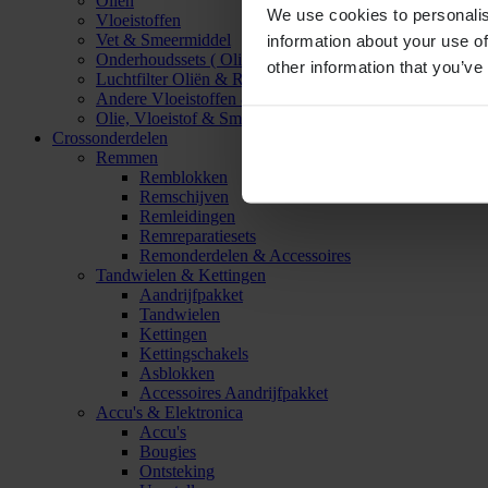
Oliën
We use cookies to personalis
Vloeistoffen
Vet & Smeermiddel
information about your use of
Onderhoudssets ( Olie & Filter)
other information that you’ve
Luchtfilter Oliën & Reinigers
Andere Vloeistoffen & Smeermiddelen
Olie, Vloeistof & Smeermiddel Accessoires
Crossonderdelen
Remmen
Remblokken
Remschijven
Remleidingen
Remreparatiesets
Remonderdelen & Accessoires
Tandwielen & Kettingen
Aandrijfpakket
Tandwielen
Kettingen
Kettingschakels
Asblokken
Accessoires Aandrijfpakket
Accu's & Elektronica
Accu's
Bougies
Ontsteking