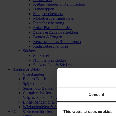
Kettinggeleider & Kettingschuif
Handkappen
Schijfbeschermers
Motorbeschermingsplaten
Framebescherming
Enkel Plastic Onderdeel
Zadels & Zadelovertrekken
Bouten & Ringen
Benzinetanks & Tankdoppen
Radiatorbescherming
Stickers
Stickersets
Nummerplaatsticker
Stickervellen & Stickers
Banden & Wielen
Crossbanden
Enduro Banden
Spijkerbanden
Supermoto Banden
Complete Wielen
Consent
Velgen, Spaken, Naven & Lagers
Binnenbanden & Mousses
WIelonderdelen & Accessoires
This website uses cookies
Oliën & Smeermiddelen