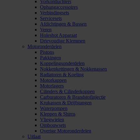
Vorkontluchters
Ophangaccessoires
Verbindingsets
Servicesets
Afdichtingen & Bussen
Veren
Holeshot Apparaat
Drievoudige Klemmen
Motoronderdelen
Pistons
Pakkingen
Koppelingsonderdelen
Nokkenkettingen & Nokkenassen
Radiatoren & Koeling
Motorkappen
Motorlagers
Cilinders & Cilinderkoppen
Carburatoren & Brandstofinjectie
Krukassen & Drijfstangen
Waterpompen
Kleppen & Shims
Vliegwielen
Ombouwsets
Overige Motoronderdelen
Uitlaat