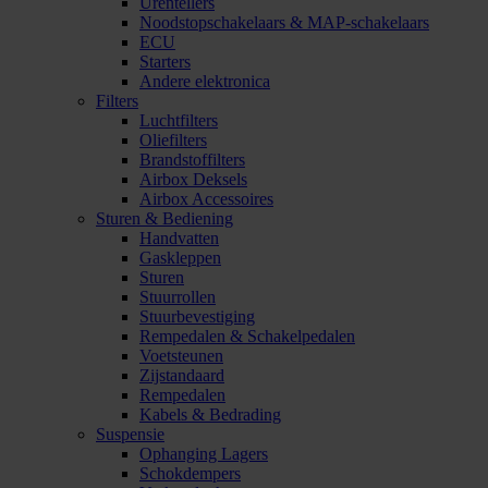
Urentellers
Noodstopschakelaars & MAP-schakelaars
ECU
Starters
Andere elektronica
Filters
Luchtfilters
Oliefilters
Brandstoffilters
Airbox Deksels
Airbox Accessoires
Sturen & Bediening
Handvatten
Gaskleppen
Sturen
Stuurrollen
Stuurbevestiging
Rempedalen & Schakelpedalen
Voetsteunen
Zijstandaard
Rempedalen
Kabels & Bedrading
Suspensie
Ophanging Lagers
Schokdempers