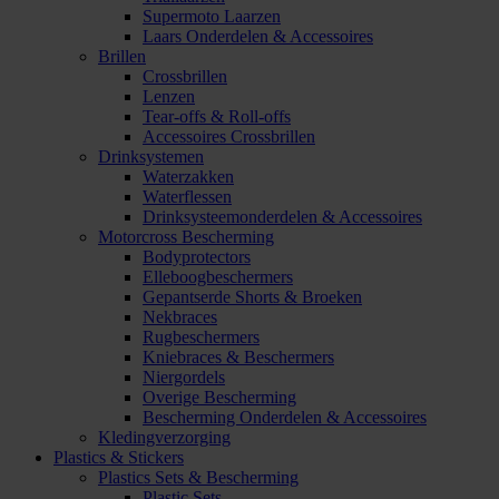
Supermoto Laarzen
Laars Onderdelen & Accessoires
Brillen
Crossbrillen
Lenzen
Tear-offs & Roll-offs
Accessoires Crossbrillen
Drinksystemen
Waterzakken
Waterflessen
Drinksysteemonderdelen & Accessoires
Motorcross Bescherming
Bodyprotectors
Elleboogbeschermers
Gepantserde Shorts & Broeken
Nekbraces
Rugbeschermers
Kniebraces & Beschermers
Niergordels
Overige Bescherming
Bescherming Onderdelen & Accessoires
Kledingverzorging
Plastics & Stickers
Plastics Sets & Bescherming
Plastic Sets