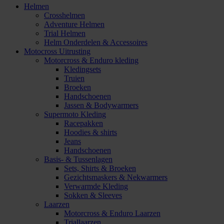
Helmen
Crosshelmen
Adventure Helmen
Trial Helmen
Helm Onderdelen & Accessoires
Motocross Uitrusting
Motorcross & Enduro kleding
Kledingsets
Truien
Broeken
Handschoenen
Jassen & Bodywarmers
Supermoto Kleding
Racepakken
Hoodies & shirts
Jeans
Handschoenen
Basis- & Tussenlagen
Sets, Shirts & Broeken
Gezichtsmaskers & Nekwarmers
Verwarmde Kleding
Sokken & Sleeves
Laarzen
Motorcross & Enduro Laarzen
Triallaarzen