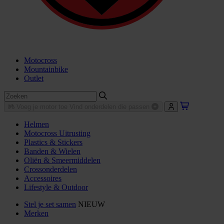
Motocross
Mountainbike
Outlet
Voeg je motor toe
Vind onderdelen die passen
Helmen
Motocross Uitrusting
Plastics & Stickers
Banden & Wielen
Oliën & Smeermiddelen
Crossonderdelen
Accessoires
Lifestyle & Outdoor
Stel je set samen
NIEUW
Merken