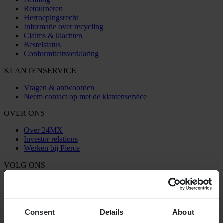
Retourneren
Herroepingsrecht
Informatie over recycling
Claims & klachten
Bestelstatus
Conformiteitsverklaring
KLANTENSERVICE
Vragen & antwoorden
Neem contact op met de klantenservice
OVER ONS
Over 24MX
Investor relations
Werken bij Pierce
VOLG ONS
BETALINGSMOGELIJKHEDEN
Consent
Details
About