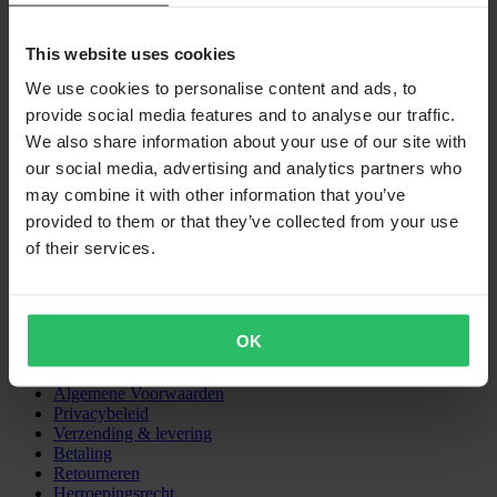
VERZENDOPTIES
This website uses cookies
We use cookies to personalise content and ads, to
provide social media features and to analyse our traffic.
We also share information about your use of our site with
our social media, advertising and analytics partners who
may combine it with other information that you’ve
provided to them or that they’ve collected from your use
24MX is een onderdeel van Pierce Group AB
of their services.
Pierce Group AB | Fleminggatan 20A, 112 26 Stockholm, Zweden
Handelsregister: Bolagsverket/Zweedse Kamer van Koophandel
Bedrijfsregistratienummer: 556763-1592
Gevolmachtigde vertegenwoordiger: Göran Dahlin
Btw-registratienummer: OSS VAT NO SE556763159201
OK
SHOPPEN
Algemene Voorwaarden
Privacybeleid
Verzending & levering
Betaling
Retourneren
Herroepingsrecht