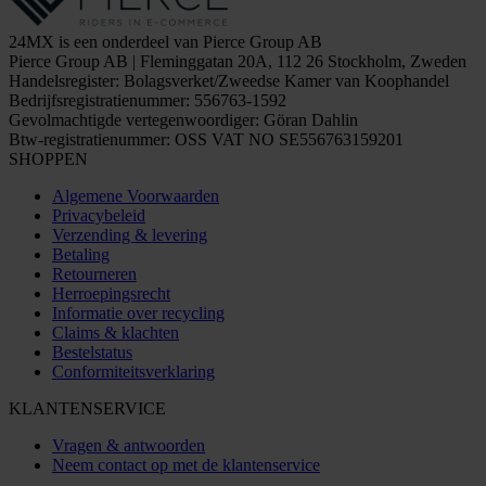
24MX is een onderdeel van Pierce Group AB
Pierce Group AB | Fleminggatan 20A, 112 26 Stockholm, Zweden
Handelsregister: Bolagsverket/Zweedse Kamer van Koophandel
Bedrijfsregistratienummer: 556763-1592
Gevolmachtigde vertegenwoordiger: Göran Dahlin
Btw-registratienummer: OSS VAT NO SE556763159201
SHOPPEN
Algemene Voorwaarden
Privacybeleid
Verzending & levering
Betaling
Retourneren
Herroepingsrecht
Informatie over recycling
Claims & klachten
Bestelstatus
Conformiteitsverklaring
KLANTENSERVICE
Vragen & antwoorden
Neem contact op met de klantenservice