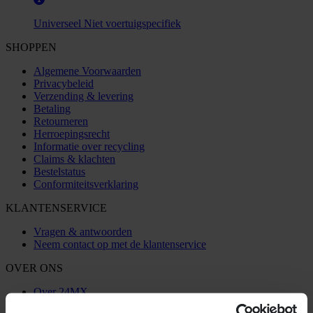
Universeel
Niet voertuigspecifiek
SHOPPEN
Algemene Voorwaarden
Privacybeleid
Verzending & levering
Betaling
Retourneren
Herroepingsrecht
Informatie over recycling
Claims & klachten
Bestelstatus
Conformiteitsverklaring
KLANTENSERVICE
Vragen & antwoorden
Neem contact op met de klantenservice
OVER ONS
Over 24MX
Investor relations