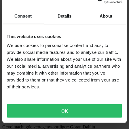
Werken bij Pierce
VOLG ONS
Consent
Details
About
BETALINGSMOGELIJKHEDEN
This website uses cookies
We use cookies to personalise content and ads, to
VERZENDOPTIES
provide social media features and to analyse our traffic.
We also share information about your use of our site with
our social media, advertising and analytics partners who
may combine it with other information that you’ve
provided to them or that they’ve collected from your use
of their services.
24MX is een onderdeel van Pierce Group AB
OK
Pierce Group AB | Fleminggatan 20A, 112 26 Stockholm, Zweden
Handelsregister: Bolagsverket/Zweedse Kamer van Koophandel
Bedrijfsregistratienummer: 556763-1592
Gevolmachtigde vertegenwoordiger: Göran Dahlin