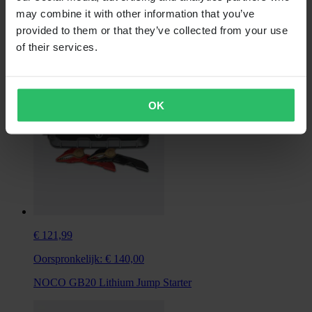
may combine it with other information that you’ve
Oorspronkelijk:
€ 60,00
provided to them or that they’ve collected from your use
Accu-oplader NOCO 2A
of their services.
OK
€ 121,99
Oorspronkelijk:
€ 140,00
NOCO GB20 Lithium Jump Starter