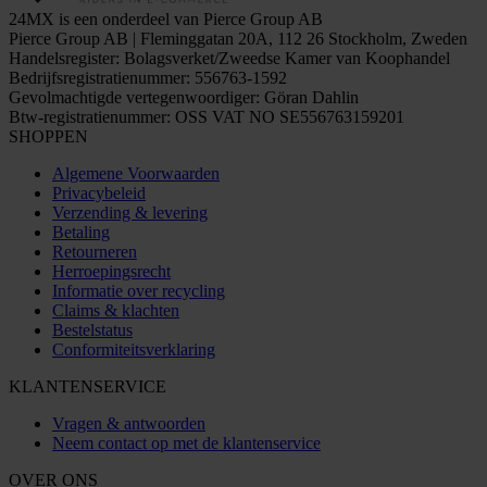
24MX is een onderdeel van Pierce Group AB
Pierce Group AB | Fleminggatan 20A, 112 26 Stockholm, Zweden
Handelsregister: Bolagsverket/Zweedse Kamer van Koophandel
Bedrijfsregistratienummer: 556763-1592
Gevolmachtigde vertegenwoordiger: Göran Dahlin
Btw-registratienummer: OSS VAT NO SE556763159201
SHOPPEN
Algemene Voorwaarden
Privacybeleid
Verzending & levering
Betaling
Retourneren
Herroepingsrecht
Informatie over recycling
Claims & klachten
Bestelstatus
Conformiteitsverklaring
KLANTENSERVICE
Vragen & antwoorden
Neem contact op met de klantenservice
OVER ONS