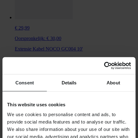
€ 29,99
Oorspronkelijk:
€ 30,00
Extensie Kabel NOCO GC004 10'
Consent
Details
About
This website uses cookies
We use cookies to personalise content and ads, to
provide social media features and to analyse our traffic.
We also share information about your use of our site with
€ 54,99
our social media, advertising and analytics partners who