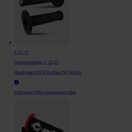
€ 13,75
Oorspronkelijk:
€ 15,25
Handvatten ODI Ruffian No Waffle
Universeel
Niet voertuigspecifiek