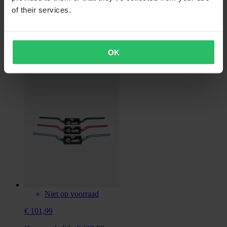
Oorspronkelijk:
€ 119,99
of their services.
Stuur ODI 65SX
OK
Universeel
Niet voertuigspecifiek
Niet op voorraad
€ 101,99