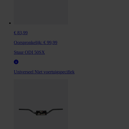
€ 83,99
Oorspronkelijk:
€ 99,99
Stuur ODI 50SX
Universeel
Niet voertuigspecifiek