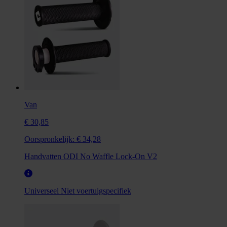
Van
€ 30,85
Oorspronkelijk:
€ 34,28
Handvatten ODI No Waffle Lock-On V2
Universeel
Niet voertuigspecifiek