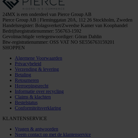
24MX is een onderdeel van Pierce Group AB
Pierce Group AB | Fleminggatan 20A, 112 26 Stockholm, Zweden
Handelsregister: Bolagsverket/Zweedse Kamer van Koophandel
Bedrijfsregistratienummer: 556763-1592
Gevolmachtigde vertegenwoordiger: Göran Dahlin
Btw-registratienummer: OSS VAT NO SE556763159201
SHOPPEN
Algemene Voorwaarden
Privacybeleid
Verzending & levering
Betaling
Retourneren
Herroepingsrecht
Informatie over recycling
Claims & klachten
Bestelstatus
Conformiteitsverklaring
KLANTENSERVICE
Vragen & antwoorden
Neem contact op met de klantenservice