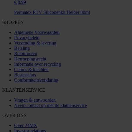
€ 8,99
Permatex RTV Siliconenkit Helder 80ml
SHOPPEN
Algemene Voorwaarden
Privacybeleid
Verzending & levering
Betaling
Retourneren
Herroepingsrecht
Informatie over recycling
Claims & klachten
Bestelstatus
Conformiteitsverklaring
KLANTENSERVICE
Vragen & antwoorden
Neem contact op met de klantenservice
OVER ONS
Over 24MX
Investor relations