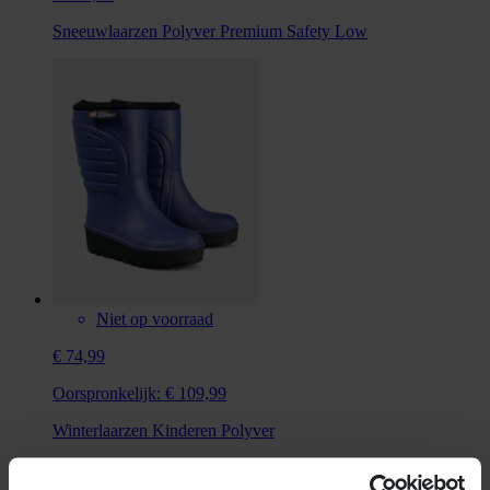
Sneeuwlaarzen Polyver Premium Safety Low
Niet op voorraad
€ 74,99
Oorspronkelijk:
€ 109,99
Winterlaarzen Kinderen Polyver