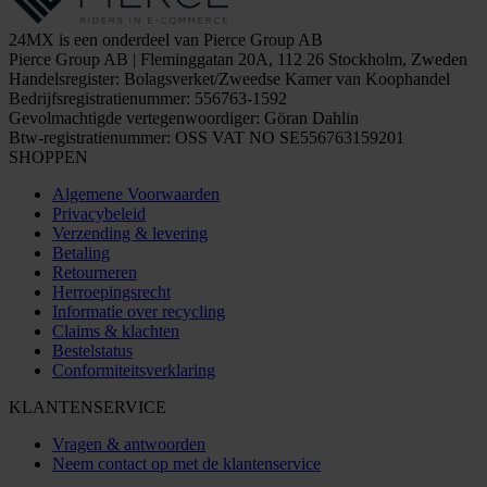
24MX is een onderdeel van Pierce Group AB
Pierce Group AB | Fleminggatan 20A, 112 26 Stockholm, Zweden
Handelsregister: Bolagsverket/Zweedse Kamer van Koophandel
Bedrijfsregistratienummer: 556763-1592
Gevolmachtigde vertegenwoordiger: Göran Dahlin
Btw-registratienummer: OSS VAT NO SE556763159201
SHOPPEN
Algemene Voorwaarden
Privacybeleid
Verzending & levering
Betaling
Retourneren
Herroepingsrecht
Informatie over recycling
Claims & klachten
Bestelstatus
Conformiteitsverklaring
KLANTENSERVICE
Vragen & antwoorden
Neem contact op met de klantenservice