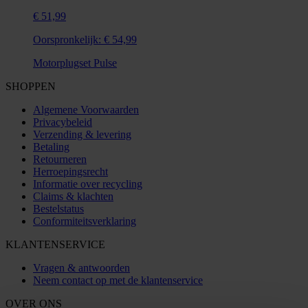
€ 51,99
Oorspronkelijk:
€ 54,99
Motorplugset Pulse
SHOPPEN
Algemene Voorwaarden
Privacybeleid
Verzending & levering
Betaling
Retourneren
Herroepingsrecht
Informatie over recycling
Claims & klachten
Bestelstatus
Conformiteitsverklaring
KLANTENSERVICE
Vragen & antwoorden
Neem contact op met de klantenservice
OVER ONS