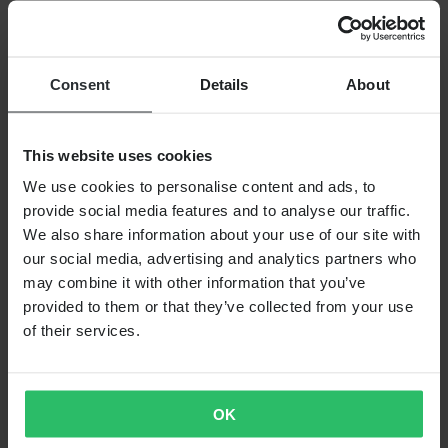
Over 24MX
Investor relations
Werken bij Pierce
Consent
Details
About
VOLG ONS
BETALINGSMOGELIJKHEDEN
This website uses cookies
We use cookies to personalise content and ads, to
provide social media features and to analyse our traffic.
VERZENDOPTIES
We also share information about your use of our site with
our social media, advertising and analytics partners who
may combine it with other information that you’ve
provided to them or that they’ve collected from your use
of their services.
OK
24MX is een onderdeel van Pierce Group AB
Pierce Group AB | Fleminggatan 20A, 112 26 Stockholm, Zweden