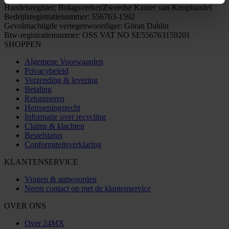
Handelsregister: Bolagsverket/Zweedse Kamer van Koophandel
Bedrijfsregistratienummer: 556763-1592
Gevolmachtigde vertegenwoordiger: Göran Dahlin
Btw-registratienummer: OSS VAT NO SE556763159201
SHOPPEN
Algemene Voorwaarden
Privacybeleid
Verzending & levering
Betaling
Retourneren
Herroepingsrecht
Informatie over recycling
Claims & klachten
Bestelstatus
Conformiteitsverklaring
KLANTENSERVICE
Vragen & antwoorden
Neem contact op met de klantenservice
OVER ONS
Over 24MX