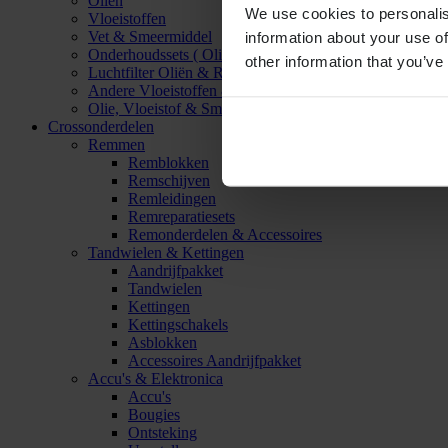
Oliën
We use cookies to personalis
Vloeistoffen
Vet & Smeermiddel
information about your use of
Onderhoudssets ( Olie & Filter)
other information that you’ve
Luchtfilter Oliën & Reinigers
Andere Vloeistoffen & Smeermiddelen
Olie, Vloeistof & Smeermiddel Accessoires
Crossonderdelen
Remmen
Remblokken
Remschijven
Remleidingen
Remreparatiesets
Remonderdelen & Accessoires
Tandwielen & Kettingen
Aandrijfpakket
Tandwielen
Kettingen
Kettingschakels
Asblokken
Accessoires Aandrijfpakket
Accu's & Elektronica
Accu's
Bougies
Ontsteking