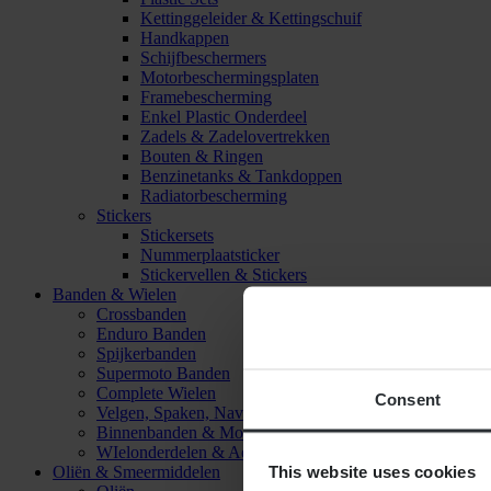
Kettinggeleider & Kettingschuif
Handkappen
Schijfbeschermers
Motorbeschermingsplaten
Framebescherming
Enkel Plastic Onderdeel
Zadels & Zadelovertrekken
Bouten & Ringen
Benzinetanks & Tankdoppen
Radiatorbescherming
Stickers
Stickersets
Nummerplaatsticker
Stickervellen & Stickers
Banden & Wielen
Crossbanden
Enduro Banden
Spijkerbanden
Supermoto Banden
Complete Wielen
Consent
Velgen, Spaken, Naven & Lagers
Binnenbanden & Mousses
WIelonderdelen & Accessoires
This website uses cookies
Oliën & Smeermiddelen