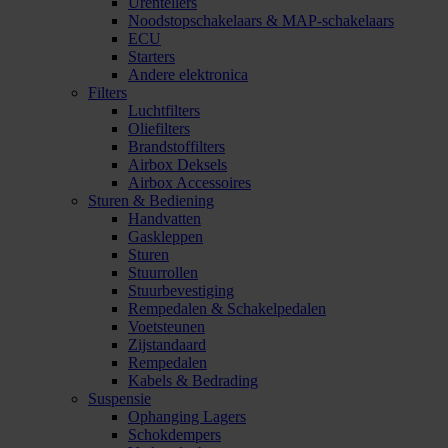
Urentellers
Noodstopschakelaars & MAP-schakelaars
ECU
Starters
Andere elektronica
Filters
Luchtfilters
Oliefilters
Brandstoffilters
Airbox Deksels
Airbox Accessoires
Sturen & Bediening
Handvatten
Gaskleppen
Sturen
Stuurrollen
Stuurbevestiging
Rempedalen & Schakelpedalen
Voetsteunen
Zijstandaard
Rempedalen
Kabels & Bedrading
Suspensie
Ophanging Lagers
Schokdempers