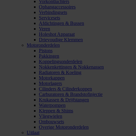
Vorkontluchters
Ophangaccessoires
Verbindingsets
Servicesets
Afdichtingen & Bussen
Veren
Holeshot Apparaat
Drievoudige Klemmen
Motoronderdelen
Pistons
Pakkingen
Koppelingsonderdelen
Nokkenkettingen & Nokkenassen
Radiatoren & Koeling
Motorkappen
Motorlagers
Cilinders & Cilinderkoppen
Carburatoren & Brandstofinjectie
Krukassen & Drijfstangen
Waterpompen
Kleppen & Shims
Vliegwielen
Ombouwsets
Overige Motoronderdelen
Uitlaat