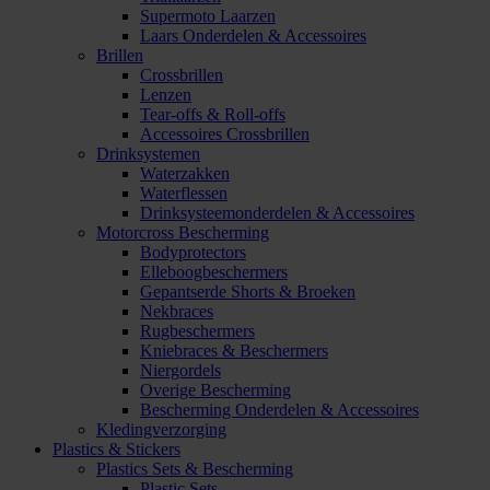
Supermoto Laarzen
Laars Onderdelen & Accessoires
Brillen
Crossbrillen
Lenzen
Tear-offs & Roll-offs
Accessoires Crossbrillen
Drinksystemen
Waterzakken
Waterflessen
Drinksysteemonderdelen & Accessoires
Motorcross Bescherming
Bodyprotectors
Elleboogbeschermers
Gepantserde Shorts & Broeken
Nekbraces
Rugbeschermers
Kniebraces & Beschermers
Niergordels
Overige Bescherming
Bescherming Onderdelen & Accessoires
Kledingverzorging
Plastics & Stickers
Plastics Sets & Bescherming
Plastic Sets