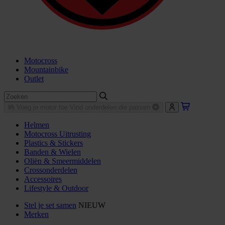
Motocross
Mountainbike
Outlet
Voeg je motor toe
Vind onderdelen die passen
Helmen
Motocross Uitrusting
Plastics & Stickers
Banden & Wielen
Oliën & Smeermiddelen
Crossonderdelen
Accessoires
Lifestyle & Outdoor
Stel je set samen
NIEUW
Merken