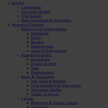
Helmen
Crosshelmen
Adventure Helmen
Trial Helmen
Helm Onderdelen & Accessoires
Motocross Uitrusting
Motorcross & Enduro kleding
Kledingsets
Truien
Broeken
Handschoenen
Jassen & Bodywarmers
Supermoto Kleding
Racepakken
Hoodies & shirts
Jeans
Handschoenen
Basis- & Tussenlagen
Sets, Shirts & Broeken
Gezichtsmaskers & Nekwarmers
Verwarmde Kleding
Sokken & Sleeves
Laarzen
Motorcross & Enduro Laarzen
Triallaarzen