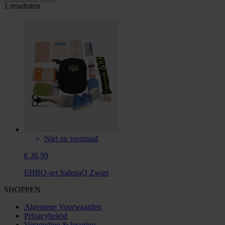
1 resultaten
Niet op voorraad
€ 36,99
EHBO-set SafepaQ Zwart
SHOPPEN
Algemene Voorwaarden
Privacybeleid
Verzending & levering