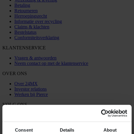
Betaling
Retourneren
Herroepingsrecht
Informatie over recycling
Claims & klachten
Bestelstatus
Conformiteitsverklaring
KLANTENSERVICE
Vragen & antwoorden
Neem contact op met de klantenservice
OVER ONS
Over 24MX
Investor relations
Werken bij Pierce
VOLG ONS
BETALINGSMOGELIJKHEDEN
Consent
Details
About