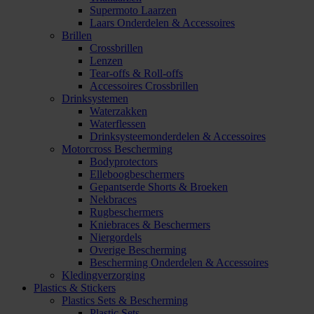
Supermoto Laarzen
Laars Onderdelen & Accessoires
Brillen
Crossbrillen
Lenzen
Tear-offs & Roll-offs
Accessoires Crossbrillen
Drinksystemen
Waterzakken
Waterflessen
Drinksysteemonderdelen & Accessoires
Motorcross Bescherming
Bodyprotectors
Elleboogbeschermers
Gepantserde Shorts & Broeken
Nekbraces
Rugbeschermers
Kniebraces & Beschermers
Niergordels
Overige Bescherming
Bescherming Onderdelen & Accessoires
Kledingverzorging
Plastics & Stickers
Plastics Sets & Bescherming
Plastic Sets