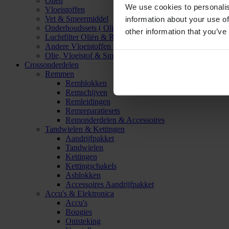
Oliën
We use cookies to personalis
Vloeistoffen
Vet & Smeermiddel
information about your use of
Onderhoudssets ( Olie & Filter)
other information that you’ve
Luchtfilter Oliën & Reinigers
Andere Vloeistoffen & Smeermiddelen
Olie, Vloeistof & Smeermiddel Accessoires
Crossonderdelen
Remmen
Remblokken
Remschijven
Remleidingen
Remreparatiesets
Remonderdelen & Accessoires
Tandwielen & Kettingen
Aandrijfpakket
Tandwielen
Kettingen
Kettingschakels
Asblokken
Accessoires Aandrijfpakket
Accu's & Elektronica
Accu's
Bougies
Ontsteking