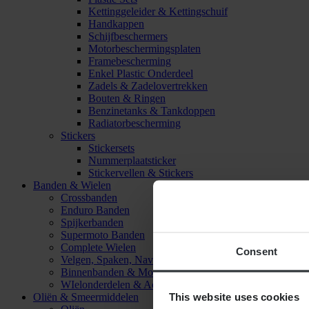
Kettinggeleider & Kettingschuif
Handkappen
Schijfbeschermers
Motorbeschermingsplaten
Framebescherming
Enkel Plastic Onderdeel
Zadels & Zadelovertrekken
Bouten & Ringen
Benzinetanks & Tankdoppen
Radiatorbescherming
Stickers
Stickersets
Nummerplaatsticker
Stickervellen & Stickers
Banden & Wielen
Crossbanden
Enduro Banden
Spijkerbanden
Supermoto Banden
Complete Wielen
Consent
Velgen, Spaken, Naven & Lagers
Binnenbanden & Mousses
WIelonderdelen & Accessoires
This website uses cookies
Oliën & Smeermiddelen