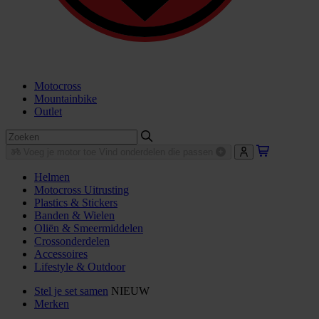
Motocross
Mountainbike
Outlet
Voeg je motor toe
Vind onderdelen die passen
Helmen
Motocross Uitrusting
Plastics & Stickers
Banden & Wielen
Oliën & Smeermiddelen
Crossonderdelen
Accessoires
Lifestyle & Outdoor
Stel je set samen
NIEUW
Merken