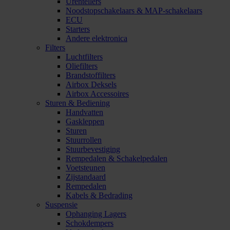
Urentellers
Noodstopschakelaars & MAP-schakelaars
ECU
Starters
Andere elektronica
Filters
Luchtfilters
Oliefilters
Brandstoffilters
Airbox Deksels
Airbox Accessoires
Sturen & Bediening
Handvatten
Gaskleppen
Sturen
Stuurrollen
Stuurbevestiging
Rempedalen & Schakelpedalen
Voetsteunen
Zijstandaard
Rempedalen
Kabels & Bedrading
Suspensie
Ophanging Lagers
Schokdempers