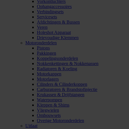
Vorkontluchters
Ophangaccessoires
Verbindingsets
Servicesets
Afdichtingen & Bussen
Veren
Holeshot Apparaat
Drievoudige Klemmen
Motoronderdelen
Pistons
Pakkingen
Koppelingsonderdelen
Nokkenkettingen & Nokkenassen
Radiatoren & Koeling
Motorkappen
Motorlagers
Cilinders & Cilinderkoppen
Carburatoren & Brandstofinjectie
Krukassen & Drijfstangen
Waterpompen
Kleppen & Shims
Vliegwielen
Ombouwsets
Overige Motoronderdelen
Uitlaat