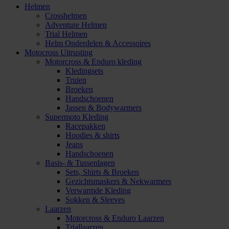
Helmen
Crosshelmen
Adventure Helmen
Trial Helmen
Helm Onderdelen & Accessoires
Motocross Uitrusting
Motorcross & Enduro kleding
Kledingsets
Truien
Broeken
Handschoenen
Jassen & Bodywarmers
Supermoto Kleding
Racepakken
Hoodies & shirts
Jeans
Handschoenen
Basis- & Tussenlagen
Sets, Shirts & Broeken
Gezichtsmaskers & Nekwarmers
Verwarmde Kleding
Sokken & Sleeves
Laarzen
Motorcross & Enduro Laarzen
Triallaarzen