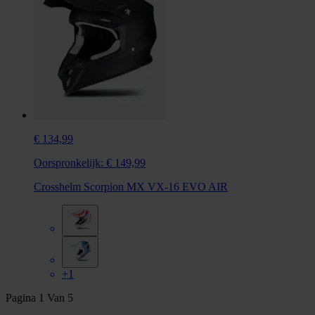
€ 134,99
Oorspronkelijk:
€ 149,99
Crosshelm Scorpion MX VX-16 EVO AIR
+1
Pagina
1
Van
5