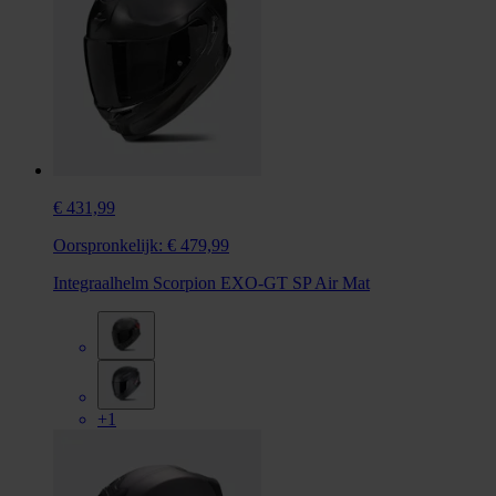
€ 431,99
Oorspronkelijk:
€ 479,99
Integraalhelm Scorpion EXO-GT SP Air Mat
+1