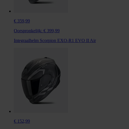
€ 359,99
Oorspronkelijk:
€ 399,99
Integraalhelm Scorpion EXO-R1 EVO II Air
€ 152,99