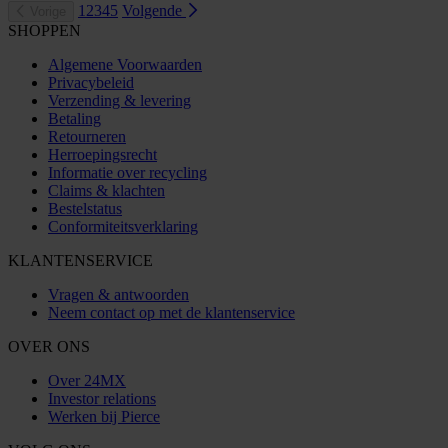
1
2
3
4
5
Volgende
Vorige
SHOPPEN
Algemene Voorwaarden
Privacybeleid
Verzending & levering
Betaling
Retourneren
Herroepingsrecht
Informatie over recycling
Claims & klachten
Bestelstatus
Conformiteitsverklaring
KLANTENSERVICE
Vragen & antwoorden
Neem contact op met de klantenservice
OVER ONS
Over 24MX
Investor relations
Werken bij Pierce