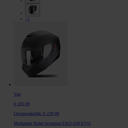
+1
Van
€ 185,99
Oorspronkelijk:
€ 229,99
Modulaire Helm Scorpion EXO-930 EVO