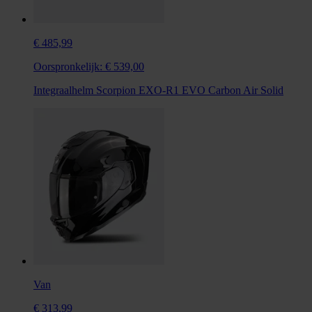
€ 485,99
Oorspronkelijk:
€ 539,00
Integraalhelm Scorpion EXO-R1 EVO Carbon Air Solid
Van
€ 313,99