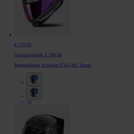
€ 170,99
Oorspronkelijk:
€ 189,00
Integraalhelm Scorpion EXO-491 Zumo
+1