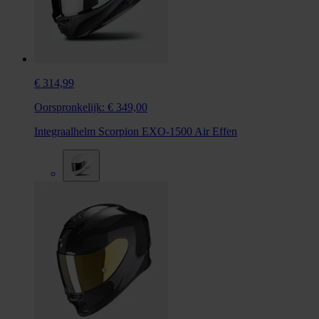
€ 314,99
Oorspronkelijk:
€ 349,00
Integraalhelm Scorpion EXO-1500 Air Effen