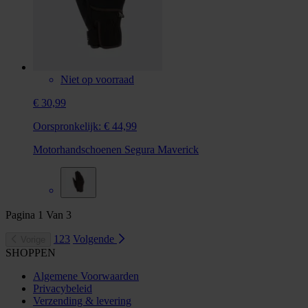
Niet op voorraad
€ 30,99
Oorspronkelijk:
€ 44,99
Motorhandschoenen Segura Maverick
Pagina
1
Van
3
1
2
3
Volgende
Vorige
SHOPPEN
Algemene Voorwaarden
Privacybeleid
Verzending & levering