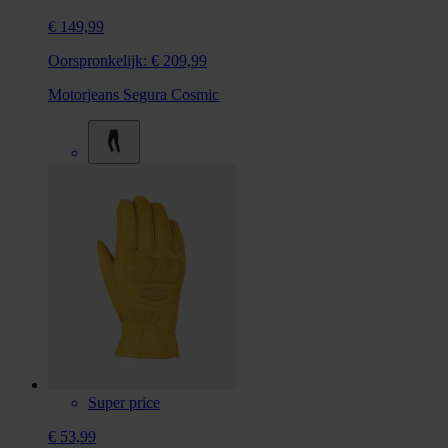
€ 149,99
Oorspronkelijk:
€ 209,99
Motorjeans Segura Cosmic
Super price
€ 53,99