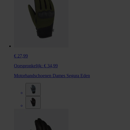
€ 27,99
Oorspronkelijk:
€ 34,99
Motorhandschoenen Dames Segura Eden