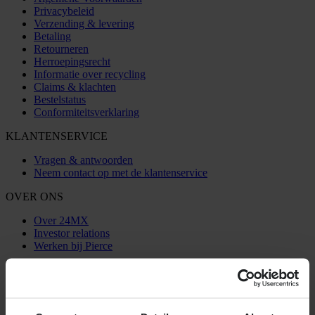
Privacybeleid
Verzending & levering
Betaling
Retourneren
Herroepingsrecht
Informatie over recycling
Claims & klachten
Bestelstatus
Conformiteitsverklaring
KLANTENSERVICE
Vragen & antwoorden
Neem contact op met de klantenservice
OVER ONS
Over 24MX
Investor relations
Werken bij Pierce
VOLG ONS
BETALINGSMOGELIJKHEDEN