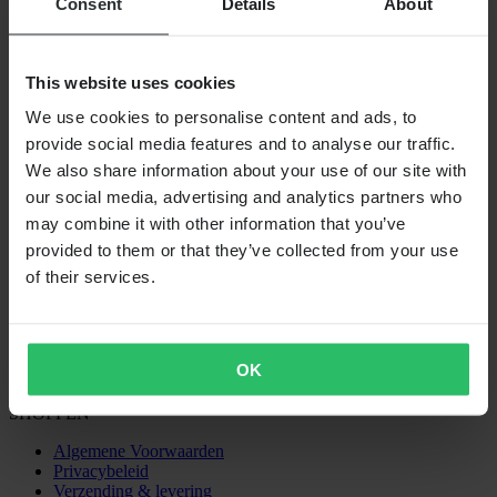
Consent
Details
About
VERZENDOPTIES
This website uses cookies
We use cookies to personalise content and ads, to
provide social media features and to analyse our traffic.
We also share information about your use of our site with
our social media, advertising and analytics partners who
may combine it with other information that you’ve
provided to them or that they’ve collected from your use
of their services.
24MX is een onderdeel van Pierce Group AB
Pierce Group AB | Fleminggatan 20A, 112 26 Stockholm, Zweden
Handelsregister: Bolagsverket/Zweedse Kamer van Koophandel
Bedrijfsregistratienummer: 556763-1592
OK
Gevolmachtigde vertegenwoordiger: Göran Dahlin
Btw-registratienummer: OSS VAT NO SE556763159201
SHOPPEN
Algemene Voorwaarden
Privacybeleid
Verzending & levering