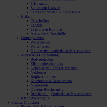
Triallaarzen
Supermoto Laarzen
Laars Onderdelen & Accessoires
Brillen
Crossbrillen
Lenzen
Tear-offs & Roll-offs
Accessoires Crossbrillen
Drinksystemen
Waterzakken
Waterflessen
Drinksysteemonderdelen & Accessoires
Motorcross Bescherming
Bodyprotectors
Elleboogbeschermers
Gepantserde Shorts & Broeken
Nekbraces
Rugbeschermers
Kniebraces & Beschermers
Niergordels
Overige Bescherming
Bescherming Onderdelen & Accessoires
Kledingverzorging
Plastics & Stickers
Plastics Sets & Bescherming