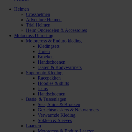
Helmen
Crosshelmen
Adventure Helmen
Trial Helmen
Helm Onderdelen & Accessoires
Motocross Uitrusting
Motorcross & Enduro kleding
Kledingsets
Truien
Broeken
Handschoenen
Jassen & Bodywarmers
Supermoto Kleding
Racepakken
Hoodies & shirts
Jeans
Handschoenen
Basis- & Tussenlagen
Sets, Shirts & Broeken
Gezichtsmaskers & Nekwarmers
Verwarmde Kleding
Sokken & Sleeves
Laarzen
Motorcross & Enduro Laarzen