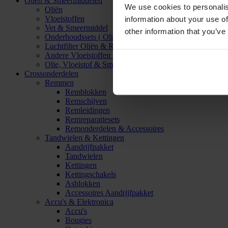
Oliën & Smeermiddelen
We use cookies to personalis
Oliën
Vloeistoffen
information about your use of
Vet & Smeermiddel
other information that you’ve
Onderhoudssets ( Olie & Filter)
Luchtfilter Oliën & Reinigers
Andere Vloeistoffen & Smeermiddelen
Olie, Vloeistof & Smeermiddel Accessoires
Crossonderdelen
Remmen
Remblokken
Remschijven
Remleidingen
Remreparatiesets
Remonderdelen & Accessoires
Tandwielen & Kettingen
Aandrijfpakket
Tandwielen
Kettingen
Kettingschakels
Asblokken
Accessoires Aandrijfpakket
Accu's & Elektronica
Accu's
Bougies