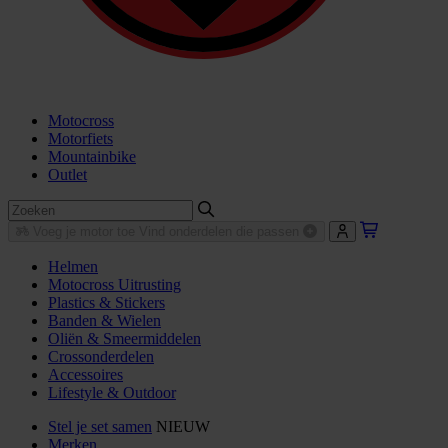
Motocross
Motorfiets
Mountainbike
Outlet
Voeg je motor toe
Vind onderdelen die passen
Helmen
Motocross Uitrusting
Plastics & Stickers
Banden & Wielen
Oliën & Smeermiddelen
Crossonderdelen
Accessoires
Lifestyle & Outdoor
Stel je set samen
NIEUW
Merken