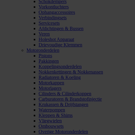
Schokdempers
Vorkontluchters
Ophangaccessoires
Verbindingsets
Servicesets
Afdichtingen & Bussen
Veren
Holeshot Apparaat
Drievoudige Klemmen
Motoronderdelen
Pistons
Pakkingen
Koppelingsonderdelen
Nokkenkettingen & Nokkenassen
Radiatoren & Koeling
Motorkappen
Motorlagers
Cilinders & Cilinderkoppen
Carburatoren & Brandstofinjectie
Krukassen & Drijfstangen
Waterpompen
Kleppen & Shims
Vliegwielen
Ombouwsets
Overige Motoronderdelen