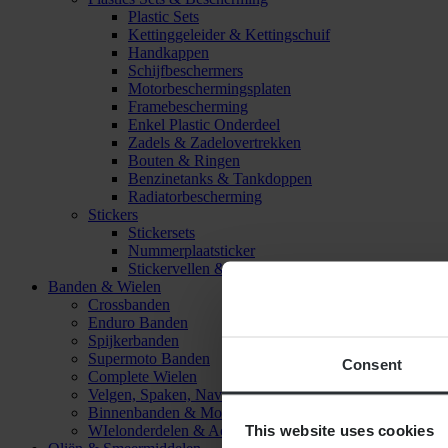
Plastic Sets
Kettinggeleider & Kettingschuif
Handkappen
Schijfbeschermers
Motorbeschermingsplaten
Framebescherming
Enkel Plastic Onderdeel
Zadels & Zadelovertrekken
Bouten & Ringen
Benzinetanks & Tankdoppen
Radiatorbescherming
Stickers
Stickersets
Nummerplaatsticker
Stickervellen & Stickers
Banden & Wielen
Crossbanden
Enduro Banden
Spijkerbanden
Supermoto Banden
Consent
Complete Wielen
Velgen, Spaken, Naven & Lagers
Binnenbanden & Mousses
This website uses cookies
WIelonderdelen & Accessoires