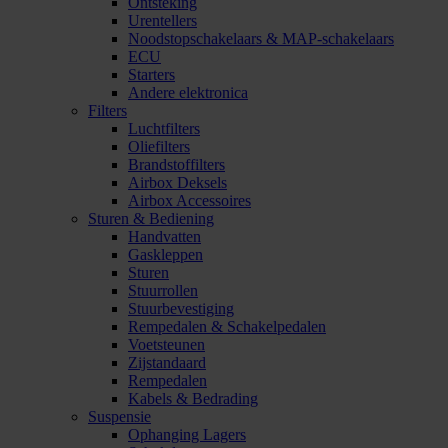
Ontsteking
Urentellers
Noodstopschakelaars & MAP-schakelaars
ECU
Starters
Andere elektronica
Filters
Luchtfilters
Oliefilters
Brandstoffilters
Airbox Deksels
Airbox Accessoires
Sturen & Bediening
Handvatten
Gaskleppen
Sturen
Stuurrollen
Stuurbevestiging
Rempedalen & Schakelpedalen
Voetsteunen
Zijstandaard
Rempedalen
Kabels & Bedrading
Suspensie
Ophanging Lagers