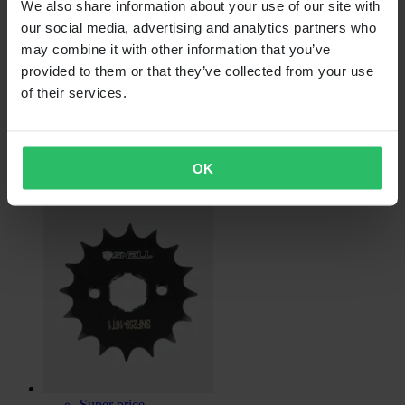
We also share information about your use of our site with
our social media, advertising and analytics partners who
Super price
may combine it with other information that you’ve
provided to them or that they’ve collected from your use
Van
of their services.
€ 2,49
Oorspronkelijk:
€ 19,99
Voortandwiel Snell
OK
Super price