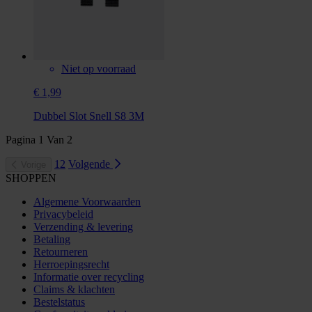
Niet op voorraad
€ 1,99
Dubbel Slot Snell S8 3M
Pagina
1
Van
2
1
2
Volgende
Vorige
SHOPPEN
Algemene Voorwaarden
Privacybeleid
Verzending & levering
Betaling
Retourneren
Herroepingsrecht
Informatie over recycling
Claims & klachten
Bestelstatus