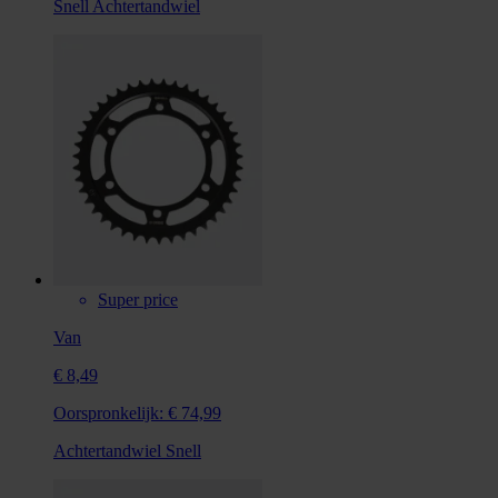
Snell Achtertandwiel
Super price
Van
€ 8,49
Oorspronkelijk:
€ 74,99
Achtertandwiel Snell