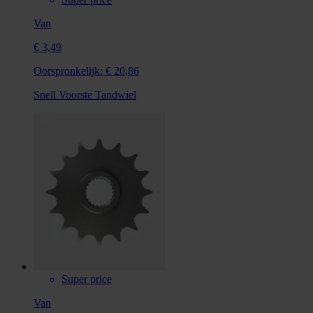
Van
€ 3,49
Oorspronkelijk:
€ 20,86
Snell Voorste Tandwiel
Super price
Van