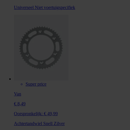
Universeel
Niet voertuigspecifiek
Super price
Van
€ 8,49
Oorspronkelijk:
€ 49,99
Achtertandwiel Snell Zilver