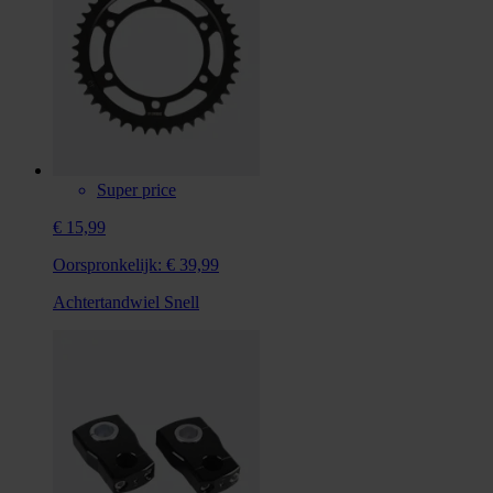
Super price
€ 15,99
Oorspronkelijk:
€ 39,99
Achtertandwiel Snell