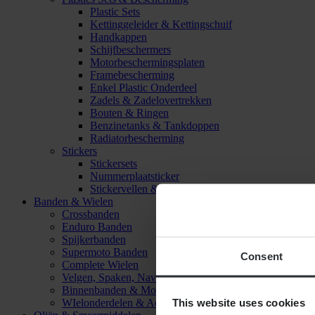
Plastic Sets
Kettinggeleider & Kettingschuif
Handkappen
Schijfbeschermers
Motorbeschermingsplaten
Framebescherming
Enkel Plastic Onderdeel
Zadels & Zadelovertrekken
Bouten & Ringen
Benzinetanks & Tankdoppen
Radiatorbescherming
Stickers
Stickersets
Nummerplaatsticker
Stickervellen & Stickers
Banden & Wielen
Crossbanden
Enduro Banden
Spijkerbanden
Supermoto Banden
Consent
Complete Wielen
Velgen, Spaken, Naven & Lagers
Binnenbanden & Mousses
This website uses cookies
WIelonderdelen & Accessoires