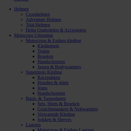
Helmen
Crosshelmen
Adventure Helmen
Trial Helmen
Helm Onderdelen & Accessoires
Motocross Uitrusting
Motorcross & Enduro kleding
Kledingsets
Truien
Broeken
Handschoenen
Jassen & Bodywarmers
Supermoto Kleding
Racepakken
Hoodies & shirts
Jeans
Handschoenen
Basis- & Tussenlagen
Sets, Shirts & Broeken
Gezichtsmaskers & Nekwarmers
Verwarmde Kleding
Sokken & Sleeves
Laarzen
Motorcross & Enduro Laarzen