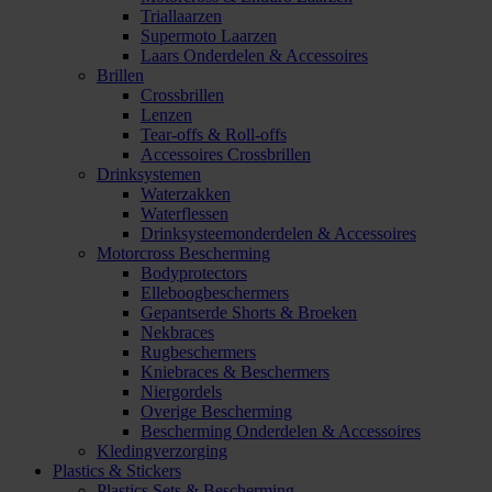
Triallaarzen
Supermoto Laarzen
Laars Onderdelen & Accessoires
Brillen
Crossbrillen
Lenzen
Tear-offs & Roll-offs
Accessoires Crossbrillen
Drinksystemen
Waterzakken
Waterflessen
Drinksysteemonderdelen & Accessoires
Motorcross Bescherming
Bodyprotectors
Elleboogbeschermers
Gepantserde Shorts & Broeken
Nekbraces
Rugbeschermers
Kniebraces & Beschermers
Niergordels
Overige Bescherming
Bescherming Onderdelen & Accessoires
Kledingverzorging
Plastics & Stickers
Plastics Sets & Bescherming