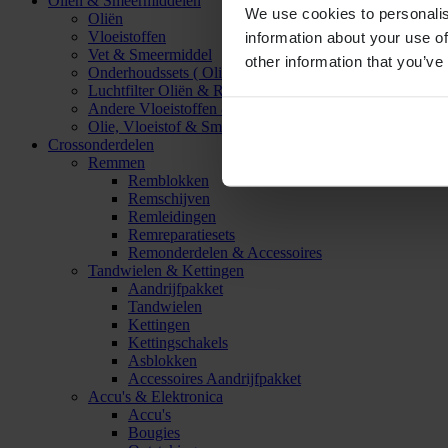
Oliën & Smeermiddelen
We use cookies to personalis
Oliën
Vloeistoffen
information about your use of
Vet & Smeermiddel
other information that you’ve
Onderhoudssets ( Olie & Filter)
Luchtfilter Oliën & Reinigers
Andere Vloeistoffen & Smeermiddelen
Olie, Vloeistof & Smeermiddel Accessoires
Crossonderdelen
Remmen
Remblokken
Remschijven
Remleidingen
Remreparatiesets
Remonderdelen & Accessoires
Tandwielen & Kettingen
Aandrijfpakket
Tandwielen
Kettingen
Kettingschakels
Asblokken
Accessoires Aandrijfpakket
Accu's & Elektronica
Accu's
Bougies