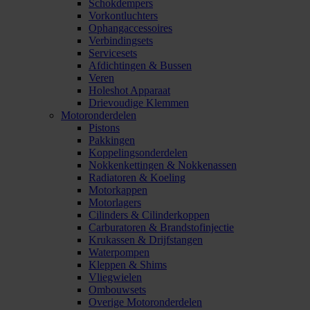
Schokdempers
Vorkontluchters
Ophangaccessoires
Verbindingsets
Servicesets
Afdichtingen & Bussen
Veren
Holeshot Apparaat
Drievoudige Klemmen
Motoronderdelen
Pistons
Pakkingen
Koppelingsonderdelen
Nokkenkettingen & Nokkenassen
Radiatoren & Koeling
Motorkappen
Motorlagers
Cilinders & Cilinderkoppen
Carburatoren & Brandstofinjectie
Krukassen & Drijfstangen
Waterpompen
Kleppen & Shims
Vliegwielen
Ombouwsets
Overige Motoronderdelen