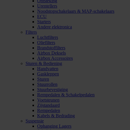
Ontsteking
Urentellers
Noodstopschakelaars & MAP-schakelaars
ECU
Starters
Andere elektronica
Filters
Luchtfilters
Oliefilters
Brandstoffilters
Airbox Deksels
Airbox Accessoires
Sturen & Bediening
Handvatten
Gaskleppen
Sturen
Stuurrollen
Stuurbevestiging
Rempedalen & Schakelpedalen
Voetsteunen
Zijstandaard
Rempedalen
Kabels & Bedrading
Suspensie
Ophanging Lagers