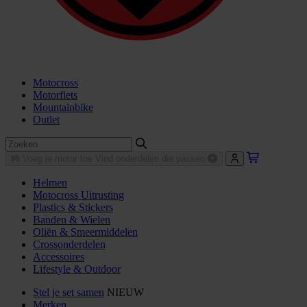
Motocross
Motorfiets
Mountainbike
Outlet
Voeg je motor toe
Vind onderdelen die passen
Helmen
Motocross Uitrusting
Plastics & Stickers
Banden & Wielen
Oliën & Smeermiddelen
Crossonderdelen
Accessoires
Lifestyle & Outdoor
Stel je set samen
NIEUW
Merken