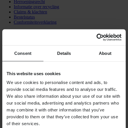
Herroepingsrecht
Informatie over recycling
Claims & klachten
Bestelstatus
Conformiteitsverklaring
KLANTENSERVICE
Vragen & antwoorden
Neem contact op met de klantenservice
Consent
Details
About
OVER ONS
Over 24MX
Investor relations
This website uses cookies
Werken bij Pierce
We use cookies to personalise content and ads, to
VOLG ONS
provide social media features and to analyse our traffic.
We also share information about your use of our site with
BETALINGSMOGELIJKHEDEN
our social media, advertising and analytics partners who
may combine it with other information that you’ve
provided to them or that they’ve collected from your use
of their services.
VERZENDOPTIES