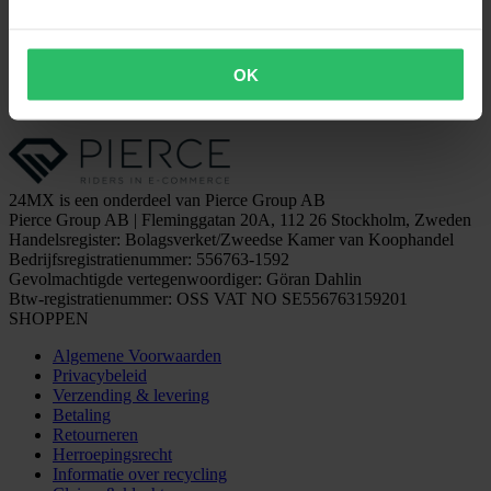
OK
24MX is een onderdeel van Pierce Group AB
Pierce Group AB | Fleminggatan 20A, 112 26 Stockholm, Zweden
Handelsregister: Bolagsverket/Zweedse Kamer van Koophandel
Bedrijfsregistratienummer: 556763-1592
Gevolmachtigde vertegenwoordiger: Göran Dahlin
Btw-registratienummer: OSS VAT NO SE556763159201
SHOPPEN
Algemene Voorwaarden
Privacybeleid
Verzending & levering
Betaling
Retourneren
Herroepingsrecht
Informatie over recycling