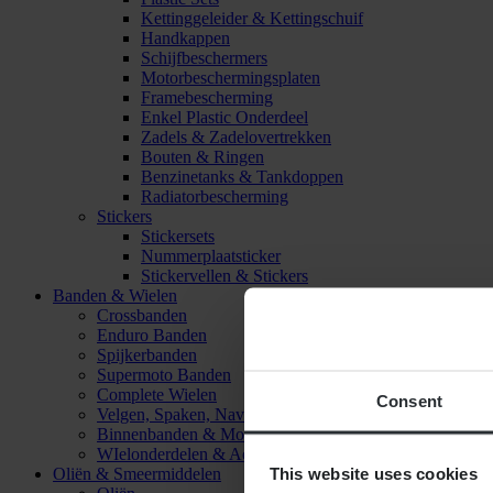
Kettinggeleider & Kettingschuif
Handkappen
Schijfbeschermers
Motorbeschermingsplaten
Framebescherming
Enkel Plastic Onderdeel
Zadels & Zadelovertrekken
Bouten & Ringen
Benzinetanks & Tankdoppen
Radiatorbescherming
Stickers
Stickersets
Nummerplaatsticker
Stickervellen & Stickers
Banden & Wielen
Crossbanden
Enduro Banden
Spijkerbanden
Supermoto Banden
Complete Wielen
Consent
Velgen, Spaken, Naven & Lagers
Binnenbanden & Mousses
WIelonderdelen & Accessoires
This website uses cookies
Oliën & Smeermiddelen