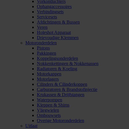
Vorkontluchters
Ophangaccessoires
Verbindingsets
Servicesets
Afdichtingen & Bussen
Veren
Holeshot Apparaat
Drievoudige Klemmen
Motoronderdelen
Pistons
Pakkingen
Koppelingsonderdelen
Nokkenkettingen & Nokkenassen
Radiatoren & Koeling
Motorkappen
Motorlagers
Cilinders & Cilinderkoppen
Carburatoren & Brandstofinjectie
Krukassen & Drijfstangen
Waterpompen
Kleppen & Shims
Vliegwielen
Ombouwsets
Overige Motoronderdelen
Uitlaat