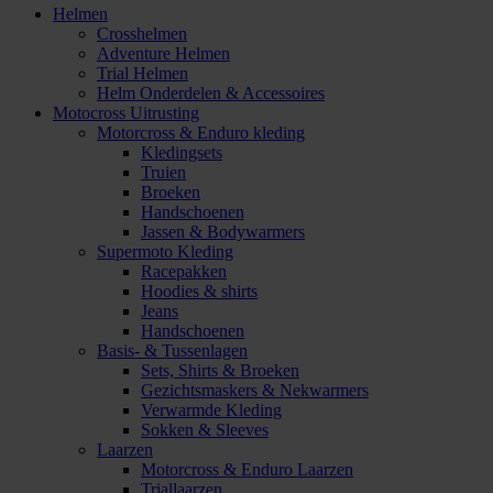
Helmen
Crosshelmen
Adventure Helmen
Trial Helmen
Helm Onderdelen & Accessoires
Motocross Uitrusting
Motorcross & Enduro kleding
Kledingsets
Truien
Broeken
Handschoenen
Jassen & Bodywarmers
Supermoto Kleding
Racepakken
Hoodies & shirts
Jeans
Handschoenen
Basis- & Tussenlagen
Sets, Shirts & Broeken
Gezichtsmaskers & Nekwarmers
Verwarmde Kleding
Sokken & Sleeves
Laarzen
Motorcross & Enduro Laarzen
Triallaarzen