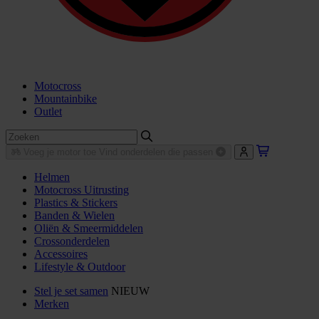
Motocross
Mountainbike
Outlet
Voeg je motor toe
Vind onderdelen die passen
Helmen
Motocross Uitrusting
Plastics & Stickers
Banden & Wielen
Oliën & Smeermiddelen
Crossonderdelen
Accessoires
Lifestyle & Outdoor
Stel je set samen
NIEUW
Merken