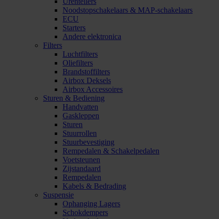
Urentellers
Noodstopschakelaars & MAP-schakelaars
ECU
Starters
Andere elektronica
Filters
Luchtfilters
Oliefilters
Brandstoffilters
Airbox Deksels
Airbox Accessoires
Sturen & Bediening
Handvatten
Gaskleppen
Sturen
Stuurrollen
Stuurbevestiging
Rempedalen & Schakelpedalen
Voetsteunen
Zijstandaard
Rempedalen
Kabels & Bedrading
Suspensie
Ophanging Lagers
Schokdempers