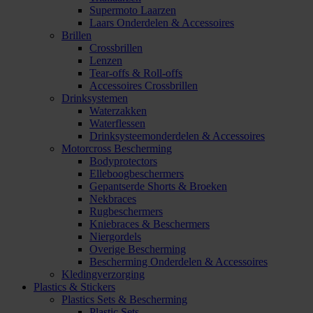
Supermoto Laarzen
Laars Onderdelen & Accessoires
Brillen
Crossbrillen
Lenzen
Tear-offs & Roll-offs
Accessoires Crossbrillen
Drinksystemen
Waterzakken
Waterflessen
Drinksysteemonderdelen & Accessoires
Motorcross Bescherming
Bodyprotectors
Elleboogbeschermers
Gepantserde Shorts & Broeken
Nekbraces
Rugbeschermers
Kniebraces & Beschermers
Niergordels
Overige Bescherming
Bescherming Onderdelen & Accessoires
Kledingverzorging
Plastics & Stickers
Plastics Sets & Bescherming
Plastic Sets