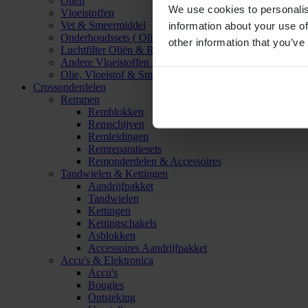
Oliën
We use cookies to personalis
Vloeistoffen
Vet & Smeermiddel
information about your use of
Onderhoudssets ( Olie & Filter)
other information that you’ve
Luchtfilter Oliën & Reinigers
Andere Vloeistoffen & Smeermiddelen
Olie, Vloeistof & Smeermiddel Accessoires
Crossonderdelen
Remmen
Remblokken
Remschijven
Remleidingen
Remreparatiesets
Remonderdelen & Accessoires
Tandwielen & Kettingen
Aandrijfpakket
Tandwielen
Kettingen
Kettingschakels
Asblokken
Accessoires Aandrijfpakket
Accu's & Elektronica
Accu's
Bougies
Ontsteking