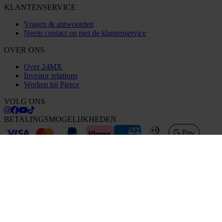
KLANTENSERVICE
Vragen & antwoorden
Neem contact op met de klantenservice
OVER ONS
Over 24MX
Investor relations
Werken bij Pierce
VOLG ONS
BETALINGSMOGELIJKHEDEN
VERZENDOPTIES