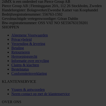
24MX is een onderdeel van Pierce Group AB
Pierce Group AB | Fleminggatan 20A, 112 26 Stockholm, Zweden
Handelsregister: Bolagsverket/Zweedse Kamer van Koophandel
Bedrijfsregistratienummer: 556763-1592
Gevolmachtigde vertegenwoordiger: Göran Dahlin
Btw-registratienummer: OSS VAT NO SE556763159201
SHOPPEN
Algemene Voorwaarden
Privacybeleid
Verzending & levering
Betaling
Retourneren
Herroepingsrecht
Informatie over recycling
Claims & klachten
Bestelstatus
Conformiteitsverklaring
KLANTENSERVICE
Vragen & antwoorden
Neem contact op met de klantenservice
OVER ONS