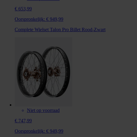
€ 653,99
Oorspronkelijk:
€ 949,99
Complete Wielset Talon Pro Billet Rood-Zwart
Niet op voorraad
€ 747,99
Oorspronkelijk:
€ 949,99