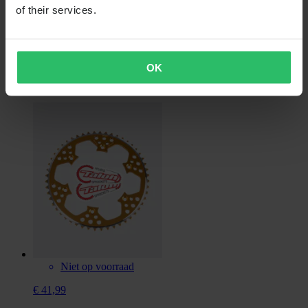
of their services.
Niet op voorraad
€ 7,99
Oorspronkelijk:
€ 9,99
OK
Keerringen Talon wiel
Niet op voorraad
€ 41,99