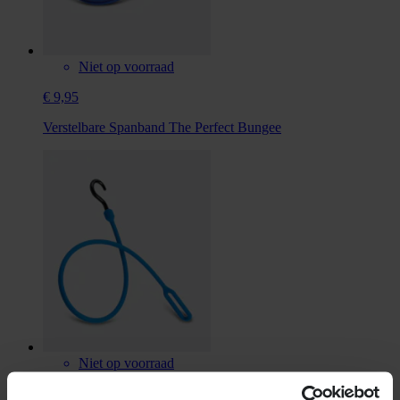
Niet op voorraad
€ 9,95
Verstelbare Spanband The Perfect Bungee
Niet op voorraad
€ 7,95