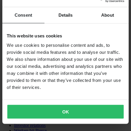
Luskoord The Perfect Bungee
Consent
Details
About
SHOPPEN
Algemene Voorwaarden
Privacybeleid
This website uses cookies
Verzending & levering
Betaling
We use cookies to personalise content and ads, to
Retourneren
provide social media features and to analyse our traffic.
Herroepingsrecht
We also share information about your use of our site with
Informatie over recycling
Claims & klachten
our social media, advertising and analytics partners who
Bestelstatus
may combine it with other information that you’ve
Conformiteitsverklaring
provided to them or that they’ve collected from your use
KLANTENSERVICE
of their services.
Vragen & antwoorden
Neem contact op met de klantenservice
OVER ONS
OK
Over 24MX
Investor relations
Werken bij Pierce