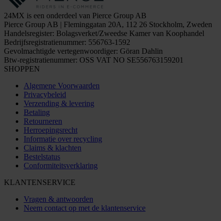
24MX is een onderdeel van Pierce Group AB
Pierce Group AB | Fleminggatan 20A, 112 26 Stockholm, Zweden
Handelsregister: Bolagsverket/Zweedse Kamer van Koophandel
Bedrijfsregistratienummer: 556763-1592
Gevolmachtigde vertegenwoordiger: Göran Dahlin
Btw-registratienummer: OSS VAT NO SE556763159201
SHOPPEN
Algemene Voorwaarden
Privacybeleid
Verzending & levering
Betaling
Retourneren
Herroepingsrecht
Informatie over recycling
Claims & klachten
Bestelstatus
Conformiteitsverklaring
KLANTENSERVICE
Vragen & antwoorden
Neem contact op met de klantenservice