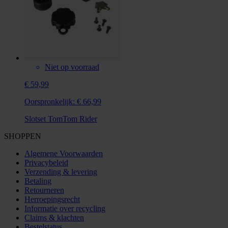
Niet op voorraad
€ 59,99
Oorspronkelijk:
€ 66,99
Slotset TomTom Rider
SHOPPEN
Algemene Voorwaarden
Privacybeleid
Verzending & levering
Betaling
Retourneren
Herroepingsrecht
Informatie over recycling
Claims & klachten
Bestelstatus