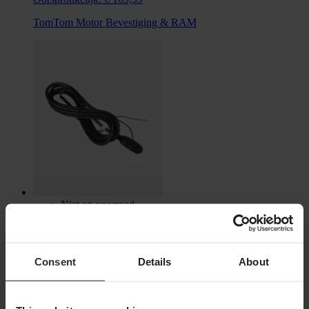
TomTom Motor Bevestiging & RAM
Niet op voorraad
€ 14,99
Oorspronkelijk:
€ 19,99
Consent
Details
About
Batterijkabel GPS TomTom Rider 400