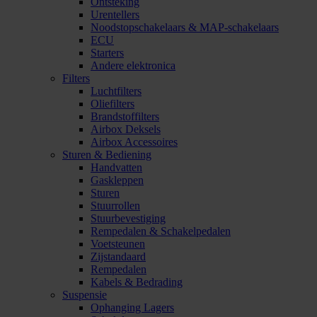
Ontsteking
Urentellers
Noodstopschakelaars & MAP-schakelaars
ECU
Starters
Andere elektronica
Filters
Luchtfilters
Oliefilters
Brandstoffilters
Airbox Deksels
Airbox Accessoires
Sturen & Bediening
Handvatten
Gaskleppen
Sturen
Stuurrollen
Stuurbevestiging
Rempedalen & Schakelpedalen
Voetsteunen
Zijstandaard
Rempedalen
Kabels & Bedrading
Suspensie
Ophanging Lagers