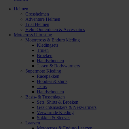
Helmen
Crosshelmen
Adventure Helmen
Trial Helmen
Helm Onderdelen & Accessoires
Motocross Uitrusting
Motorcross & Enduro kleding
Kledingsets
Truien
Broeken
Handschoenen
Jassen & Bodywarmers
Supermoto Kleding
Racepakken
Hoodies & shirts
Jeans
Handschoenen
Basis- & Tussenlagen
Sets, Shirts & Broeken
Gezichtsmaskers & Nekwarmers
Verwarmde Kleding
Sokken & Sleeves
Laarzen
Motorcross & Enduro Laarzen