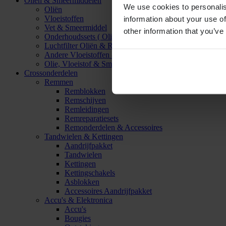
Oliën & Smeermiddelen
We use cookies to personalis
Oliën
Vloeistoffen
information about your use of
Vet & Smeermiddel
other information that you’ve
Onderhoudssets ( Olie & Filter)
Luchtfilter Oliën & Reinigers
Andere Vloeistoffen & Smeermiddelen
Olie, Vloeistof & Smeermiddel Accessoires
Crossonderdelen
Remmen
Remblokken
Remschijven
Remleidingen
Remreparatiesets
Remonderdelen & Accessoires
Tandwielen & Kettingen
Aandrijfpakket
Tandwielen
Kettingen
Kettingschakels
Asblokken
Accessoires Aandrijfpakket
Accu's & Elektronica
Accu's
Bougies