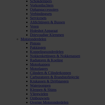
Schokdempers
Vorkontluchters
Ophangaccessoires
Verbindingsets
Servicesets
Afdichtingen & Bussen
Veren
Holeshot Apparaat
Drievoudige Klemmen
Motoronderdelen
Pistons
Pakkingen
Koppelingsonderdelen
Nokkenkettingen & Nokkenassen
Radiatoren & Koeling
Motorkappen
Motorlagers
Cilinders & Cilinderkoppen
Carburatoren & Brandstofinjectie
Krukassen & Drijfstangen
Waterpompen
Kleppen & Shims
Vliegwielen
Ombouwsets
Overige Motoronderdelen