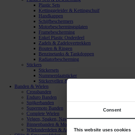
Plastic Sets
Kettinggeleider & Kettingschuif
Handkappen
Schijfbeschermers
Motorbeschermingsplaten
Framebescherming
Enkel Plastic Onderdeel
Zadels & Zadelovertrekken
Bouten & Ringen
Benzinetanks & Tankdoppen
Radiatorbescherming
Stickers
Stickersets
Nummerplaatsticker
Stickervellen & Stickers
Banden & Wielen
Crossbanden
Enduro Banden
Spijkerbanden
Supermoto Banden
Consent
Complete Wielen
Velgen, Spaken, Naven & Lagers
Binnenbanden & Mousses
This website uses cookies
WIelonderdelen & Accessoires