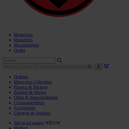
Motocross
Motorfiets
Mountainbike
Outlet
Voeg je motor toe
Vind onderdelen die passen
Helmen
Motocross Uitrusting
Plastics & Stickers
Banden & Wielen
Oliën & Smeermiddelen
Crossonderdelen
Accessoires
Lifestyle & Outdoor
Stel je set samen
NIEUW
Merken