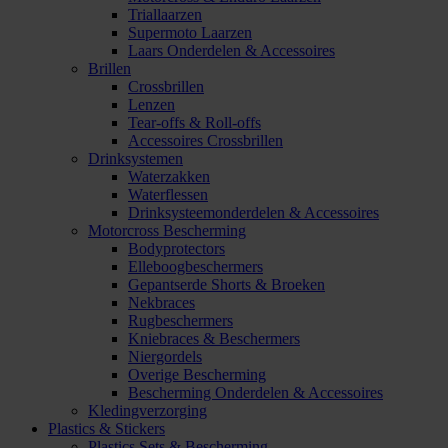
Triallaarzen
Supermoto Laarzen
Laars Onderdelen & Accessoires
Brillen
Crossbrillen
Lenzen
Tear-offs & Roll-offs
Accessoires Crossbrillen
Drinksystemen
Waterzakken
Waterflessen
Drinksysteemonderdelen & Accessoires
Motorcross Bescherming
Bodyprotectors
Elleboogbeschermers
Gepantserde Shorts & Broeken
Nekbraces
Rugbeschermers
Kniebraces & Beschermers
Niergordels
Overige Bescherming
Bescherming Onderdelen & Accessoires
Kledingverzorging
Plastics & Stickers
Plastics Sets & Bescherming