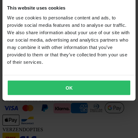
Informatie over recycling
This website uses cookies
Claims & klachten
Bestelstatus
We use cookies to personalise content and ads, to
Conformiteitsverklaring
provide social media features and to analyse our traffic.
KLANTENSERVICE
We also share information about your use of our site with
our social media, advertising and analytics partners who
Vragen & antwoorden
Neem contact op met de klantenservice
may combine it with other information that you’ve
provided to them or that they’ve collected from your use
OVER ONS
of their services.
Over 24MX
Investor relations
Werken bij Pierce
OK
VOLG ONS
BETALINGSMOGELIJKHEDEN
VERZENDOPTIES