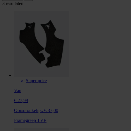
3 resultaten
Super price
Van
€ 27,99
Oorspronkelijk:
€ 37,00
Framegreep TVE