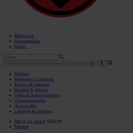
Motocross
Mountainbike
Outlet
Voeg je motor toe
Vind onderdelen die passen
Helmen
Motocross Uitrusting
Plastics & Stickers
Banden & Wielen
Oliën & Smeermiddelen
Crossonderdelen
Accessoires
Lifestyle & Outdoor
Stel je set samen
NIEUW
Merken