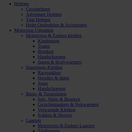
Helmen
Crosshelmen
Adventure Helmen
Trial Helmen
Helm Onderdelen & Accessoires
Motocross Uitrusting
Motorcross & Enduro kleding
Kledingsets
Truien
Broeken
Handschoenen
Jassen & Bodywarmers
Supermoto Kleding
Racepakken
Hoodies & shirts
Jeans
Handschoenen
Basis- & Tussenlagen
Sets, Shirts & Broeken
Gezichtsmaskers & Nekwarmers
Verwarmde Kleding
Sokken & Sleeves
Laarzen
Motorcross & Enduro Laarzen
Triallaarzen