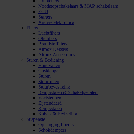
Urentellers
Noodstopschakelaars & MAP-schakelaars
ECU
Starters
Andere elektronica
Filters
Luchtfilters
Oliefilters
Brandstoffilters
Airbox Deksels
Airbox Accessoires
Sturen & Bediening
Handvatten
Gaskleppen
Sturen
Stuurrollen
Stuurbevestiging
Rempedalen & Schakelpedalen
Voetsteunen
Zijstandaard
Rempedalen
Kabels & Bedrading
Suspensie
Ophanging Lagers
Schokdempers