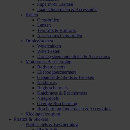
Supermoto Laarzen
Laars Onderdelen & Accessoires
Brillen
Crossbrillen
Lenzen
Tear-offs & Roll-offs
Accessoires Crossbrillen
Drinksystemen
Waterzakken
Waterflessen
Drinksysteemonderdelen & Accessoires
Motorcross Bescherming
Bodyprotectors
Elleboogbeschermers
Gepantserde Shorts & Broeken
Nekbraces
Rugbeschermers
Kniebraces & Beschermers
Niergordels
Overige Bescherming
Bescherming Onderdelen & Accessoires
Kledingverzorging
Plastics & Stickers
Plastics Sets & Bescherming
Plastic Sets