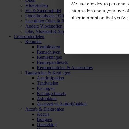
Oliën
We use cookies to personalis
Vloeistoffen
Vet & Smeermiddel
information about your use of
Onderhoudssets ( Olie & Filter)
other information that you’ve
Luchtfilter Oliën & Reinigers
Andere Vloeistoffen & Smeermiddelen
Olie, Vloeistof & Smeermiddel Accessoires
Crossonderdelen
Remmen
Remblokken
Remschijven
Remleidingen
Remreparatiesets
Remonderdelen & Accessoires
Tandwielen & Kettingen
Aandrijfpakket
Tandwielen
Kettingen
Kettingschakels
Asblokken
Accessoires Aandrijfpakket
Accu's & Elektronica
Accu's
Bougies
Ontsteking