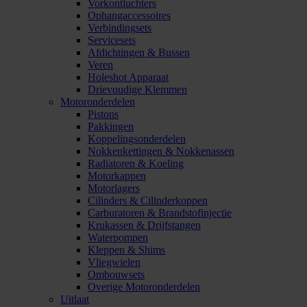
Vorkontluchters
Ophangaccessoires
Verbindingsets
Servicesets
Afdichtingen & Bussen
Veren
Holeshot Apparaat
Drievoudige Klemmen
Motoronderdelen
Pistons
Pakkingen
Koppelingsonderdelen
Nokkenkettingen & Nokkenassen
Radiatoren & Koeling
Motorkappen
Motorlagers
Cilinders & Cilinderkoppen
Carburatoren & Brandstofinjectie
Krukassen & Drijfstangen
Waterpompen
Kleppen & Shims
Vliegwielen
Ombouwsets
Overige Motoronderdelen
Uitlaat