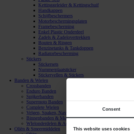
Kettinggeleider & Kettingschuif
Handkappen
Schijfbeschermers
Motorbeschermingsplaten
Framebescherming
Enkel Plastic Onderdeel
Zadels & Zadelovertrekken
Bouten & Ringen
Benzinetanks & Tankdoppen
Radiatorbescherming
Stickers
Stickersets
Nummerplaatsticker
Stickervellen & Stickers
Banden & Wielen
Crossbanden
Enduro Banden
Spijkerbanden
Supermoto Banden
Complete Wielen
Consent
Velgen, Spaken, Naven & Lagers
Binnenbanden & Mousses
WIelonderdelen & Accessoires
This website uses cookies
Oliën & Smeermiddelen