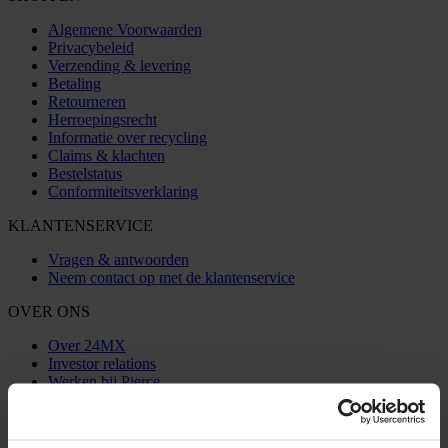
Algemene Voorwaarden
Privacybeleid
Verzending & levering
Betaling
Retourneren
Herroepingsrecht
Informatie over recycling
Claims & klachten
Bestelstatus
Conformiteitsverklaring
KLANTENSERVICE
Vragen & antwoorden
Neem contact op met de klantenservice
OVER ONS
Over 24MX
Investor relations
Werken bij Pierce
VOLG ONS