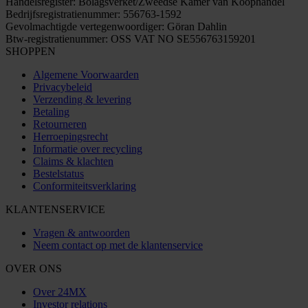
Handelsregister: Bolagsverket/Zweedse Kamer van Koophandel
Bedrijfsregistratienummer: 556763-1592
Gevolmachtigde vertegenwoordiger: Göran Dahlin
Btw-registratienummer: OSS VAT NO SE556763159201
SHOPPEN
Algemene Voorwaarden
Privacybeleid
Verzending & levering
Betaling
Retourneren
Herroepingsrecht
Informatie over recycling
Claims & klachten
Bestelstatus
Conformiteitsverklaring
KLANTENSERVICE
Vragen & antwoorden
Neem contact op met de klantenservice
OVER ONS
Over 24MX
Investor relations