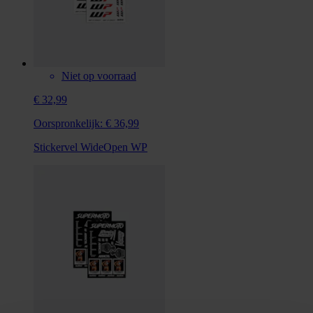
Niet op voorraad
€ 32,99
Oorspronkelijk:
€ 36,99
Stickervel WideOpen WP