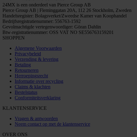
24MX is een onderdeel van Pierce Group AB
Pierce Group AB | Fleminggatan 20A, 112 26 Stockholm, Zweden
Handelsregister: Bolagsverket/Zweedse Kamer van Koophandel
Bedrijfsregistratienummer: 556763-1592
Gevolmachtigde vertegenwoordiger: Göran Dahlin
Btw-registratienummer: OSS VAT NO SE556763159201
SHOPPEN
Algemene Voorwaarden
Privacybeleid
Verzending & levering
Betaling
Retourneren
Herroepingsrecht
Informatie over recycling
Claims & klachten
Bestelstatus
Conformiteitsverklaring
KLANTENSERVICE
Vragen & antwoorden
Neem contact op met de klantenservice
OVER ONS