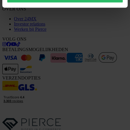
OVER ONS
Over 24MX
Investor relations
Werken bij Pierce
VOLG ONS
BETALINGSMOGELIJKHEDEN
VERZENDOPTIES