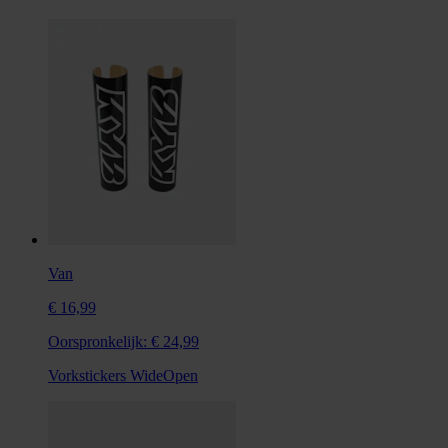
Van
€ 16,99
Oorspronkelijk:
€ 24,99
Vorkstickers WideOpen