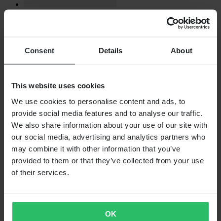
Niet op voorraad
€ 30,99
Oorspronkelijk:
€ 37,99
Consent
Details
About
Stickervel WideOpen Supermoto
SHOPPEN
This website uses cookies
Algemene Voorwaarden
We use cookies to personalise content and ads, to
Privacybeleid
provide social media features and to analyse our traffic.
Verzending & levering
Betaling
We also share information about your use of our site with
Retourneren
our social media, advertising and analytics partners who
Herroepingsrecht
may combine it with other information that you’ve
Informatie over recycling
Claims & klachten
provided to them or that they’ve collected from your use
Bestelstatus
of their services.
Conformiteitsverklaring
KLANTENSERVICE
Vragen & antwoorden
OK
Neem contact op met de klantenservice