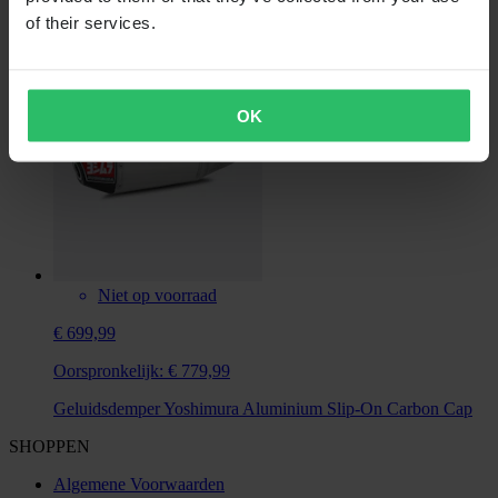
Cap
of their services.
OK
Niet op voorraad
€ 699,99
Oorspronkelijk:
€ 779,99
Geluidsdemper Yoshimura Aluminium Slip-On Carbon Cap
SHOPPEN
Algemene Voorwaarden