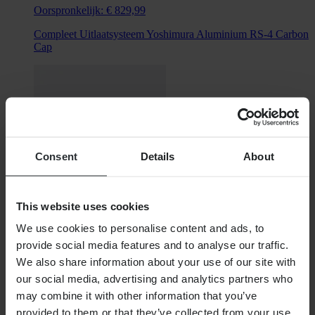
Oorspronkelijk:
€ 829,99
Compleet Uitlaatsysteem Yoshimura Aluminium RS-4 Carbon
Cap
Consent
Details
About
This website uses cookies
We use cookies to personalise content and ads, to
Niet op voorraad
provide social media features and to analyse our traffic.
€ 1.249,99
We also share information about your use of our site with
our social media, advertising and analytics partners who
Oorspronkelijk:
€ 1.399,00
may combine it with other information that you’ve
Compleet Uitlaatsysteem Yoshimura Carbon RS-4 Carbon
provided to them or that they’ve collected from your use