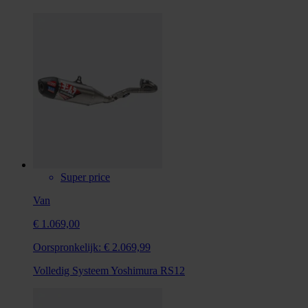
Super price
Van
€ 1.069,00
Oorspronkelijk:
€ 2.069,99
Volledig Systeem Yoshimura RS12