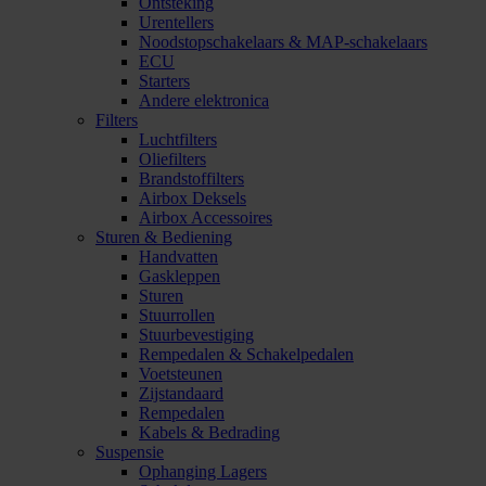
Ontsteking
Urentellers
Noodstopschakelaars & MAP-schakelaars
ECU
Starters
Andere elektronica
Filters
Luchtfilters
Oliefilters
Brandstoffilters
Airbox Deksels
Airbox Accessoires
Sturen & Bediening
Handvatten
Gaskleppen
Sturen
Stuurrollen
Stuurbevestiging
Rempedalen & Schakelpedalen
Voetsteunen
Zijstandaard
Rempedalen
Kabels & Bedrading
Suspensie
Ophanging Lagers