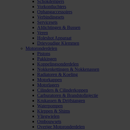
Schokdempers
Vorkontluchters
Ophangaccessoires
Verbindingsets
Servicesets
Afdichtingen & Bussen
Veren
Holeshot Apparaat
Drievoudige Klemmen
Motoronderdelen
Pistons
Pakkingen
Koppelingsonderdelen
Nokkenkettingen & Nokkenassen
Radiatoren & Koeling
Motorkappen
Motorlagers
Cilinders & Cilinderkoppen
Carburatoren & Brandstofinjectie
Krukassen & Drijfstangen
Waterpompen
Kleppen & Shims
Vliegwielen
Ombouwsets
Overige Motoronderdelen