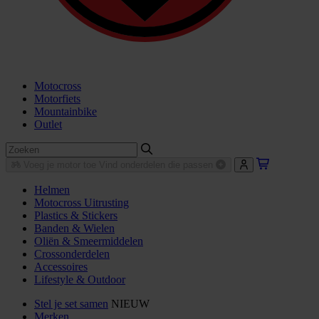
Motocross
Motorfiets
Mountainbike
Outlet
Voeg je motor toe
Vind onderdelen die passen
Helmen
Motocross Uitrusting
Plastics & Stickers
Banden & Wielen
Oliën & Smeermiddelen
Crossonderdelen
Accessoires
Lifestyle & Outdoor
Stel je set samen
NIEUW
Merken