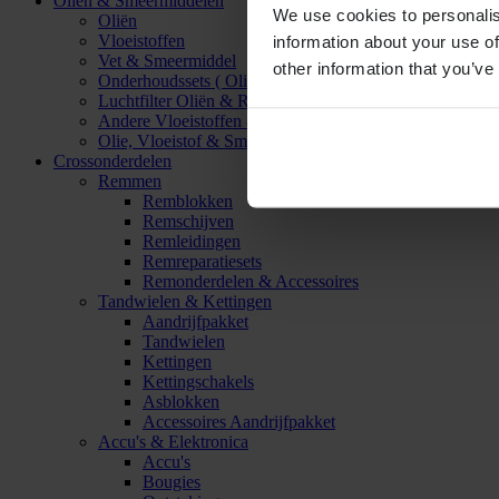
Oliën & Smeermiddelen
We use cookies to personalis
Oliën
Vloeistoffen
information about your use of
Vet & Smeermiddel
other information that you’ve
Onderhoudssets ( Olie & Filter)
Luchtfilter Oliën & Reinigers
Andere Vloeistoffen & Smeermiddelen
Olie, Vloeistof & Smeermiddel Accessoires
Crossonderdelen
Remmen
Remblokken
Remschijven
Remleidingen
Remreparatiesets
Remonderdelen & Accessoires
Tandwielen & Kettingen
Aandrijfpakket
Tandwielen
Kettingen
Kettingschakels
Asblokken
Accessoires Aandrijfpakket
Accu's & Elektronica
Accu's
Bougies