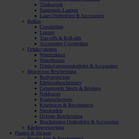
Triallaarzen
Supermoto Laarzen
Laars Onderdelen & Accessoires
Brillen
Crossbrillen
Lenzen
Tear-offs & Roll-offs
Accessoires Crossbrillen
Drinksystemen
Waterzakken
Waterflessen
Drinksysteemonderdelen & Accessoires
Motorcross Bescherming
Bodyprotectors
Elleboogbeschermers
Gepantserde Shorts & Broeken
Nekbraces
Rugbeschermers
Kniebraces & Beschermers
Niergordels
Overige Bescherming
Bescherming Onderdelen & Accessoires
Kledingverzorging
Plastics & Stickers
Plastics Sets & Bescherming