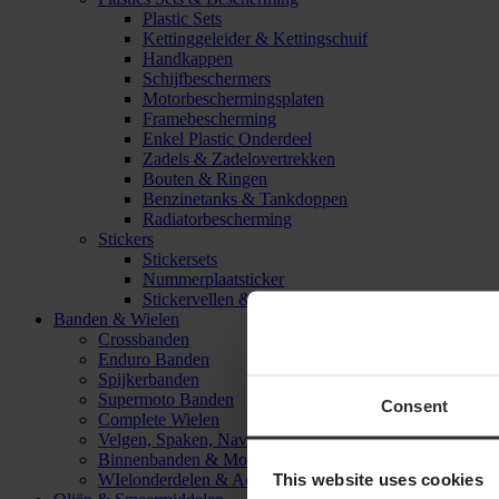
Plastic Sets
Kettinggeleider & Kettingschuif
Handkappen
Schijfbeschermers
Motorbeschermingsplaten
Framebescherming
Enkel Plastic Onderdeel
Zadels & Zadelovertrekken
Bouten & Ringen
Benzinetanks & Tankdoppen
Radiatorbescherming
Stickers
Stickersets
Nummerplaatsticker
Stickervellen & Stickers
Banden & Wielen
Crossbanden
Enduro Banden
Spijkerbanden
Supermoto Banden
Consent
Complete Wielen
Velgen, Spaken, Naven & Lagers
Binnenbanden & Mousses
This website uses cookies
WIelonderdelen & Accessoires