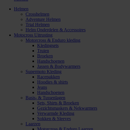
Helmen
Crosshelmen
Adventure Helmen
Trial Helmen
Helm Onderdelen & Accessoires
Motocross Uitrusting
Motorcross & Enduro kleding
Kledingsets
Truien
Broeken
Handschoenen
Jassen & Bodywarmers
Supermoto Kleding
Racepakken
Hoodies & shirts
Jeans
Handschoenen
Basis- & Tussenlagen
Sets, Shirts & Broeken
Gezichtsmaskers & Nekwarmers
Verwarmde Kleding
Sokken & Sleeves
Laarzen
Motorcross & Enduro Laarzen