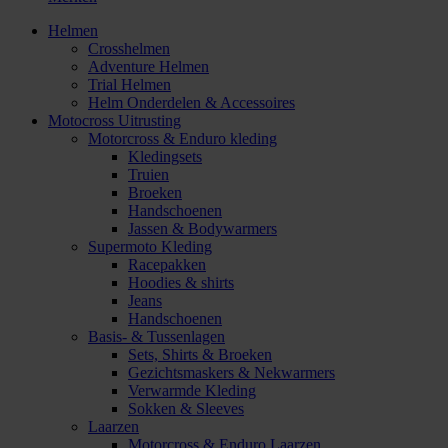
Helmen
Crosshelmen
Adventure Helmen
Trial Helmen
Helm Onderdelen & Accessoires
Motocross Uitrusting
Motorcross & Enduro kleding
Kledingsets
Truien
Broeken
Handschoenen
Jassen & Bodywarmers
Supermoto Kleding
Racepakken
Hoodies & shirts
Jeans
Handschoenen
Basis- & Tussenlagen
Sets, Shirts & Broeken
Gezichtsmaskers & Nekwarmers
Verwarmde Kleding
Sokken & Sleeves
Laarzen
Motorcross & Enduro Laarzen