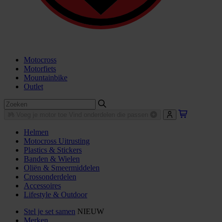
Motocross
Motorfiets
Mountainbike
Outlet
Voeg je motor toe
Vind onderdelen die passen
Helmen
Motocross Uitrusting
Plastics & Stickers
Banden & Wielen
Oliën & Smeermiddelen
Crossonderdelen
Accessoires
Lifestyle & Outdoor
Stel je set samen
NIEUW
Merken