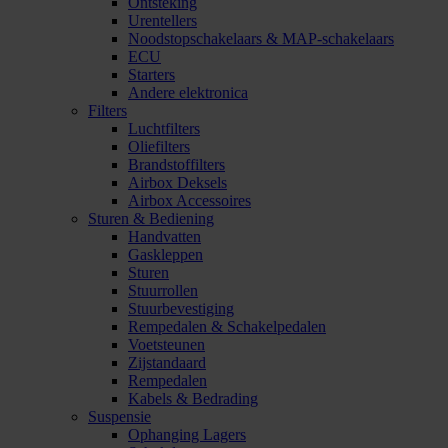
Ontsteking
Urentellers
Noodstopschakelaars & MAP-schakelaars
ECU
Starters
Andere elektronica
Filters
Luchtfilters
Oliefilters
Brandstoffilters
Airbox Deksels
Airbox Accessoires
Sturen & Bediening
Handvatten
Gaskleppen
Sturen
Stuurrollen
Stuurbevestiging
Rempedalen & Schakelpedalen
Voetsteunen
Zijstandaard
Rempedalen
Kabels & Bedrading
Suspensie
Ophanging Lagers