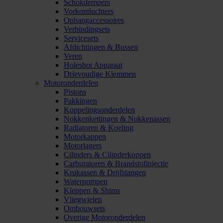
Schokdempers
Vorkontluchters
Ophangaccessoires
Verbindingsets
Servicesets
Afdichtingen & Bussen
Veren
Holeshot Apparaat
Drievoudige Klemmen
Motoronderdelen
Pistons
Pakkingen
Koppelingsonderdelen
Nokkenkettingen & Nokkenassen
Radiatoren & Koeling
Motorkappen
Motorlagers
Cilinders & Cilinderkoppen
Carburatoren & Brandstofinjectie
Krukassen & Drijfstangen
Waterpompen
Kleppen & Shims
Vliegwielen
Ombouwsets
Overige Motoronderdelen