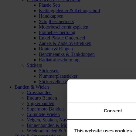
Plastic Sets
Kettinggeleider & Kettingschuif
Handkappen
Schijfbeschermers
Motorbeschermingsplaten
Framebescherming
Enkel Plastic Onderdeel
Zadels & Zadelovertrekken
Bouten & Ringen
Benzinetanks & Tankdoppen
Radiatorbescherming
Stickers
Stickersets
Nummerplaatsticker
Stickervellen & Stickers
Banden & Wielen
Crossbanden
Enduro Banden
Spijkerbanden
Supermoto Banden
Consent
Complete Wielen
Velgen, Spaken, Naven & Lagers
Binnenbanden & Mousses
This website uses cookies
WIelonderdelen & Accessoires