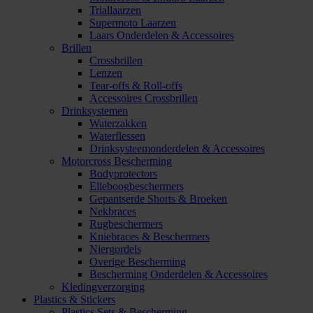
Triallaarzen
Supermoto Laarzen
Laars Onderdelen & Accessoires
Brillen
Crossbrillen
Lenzen
Tear-offs & Roll-offs
Accessoires Crossbrillen
Drinksystemen
Waterzakken
Waterflessen
Drinksysteemonderdelen & Accessoires
Motorcross Bescherming
Bodyprotectors
Elleboogbeschermers
Gepantserde Shorts & Broeken
Nekbraces
Rugbeschermers
Kniebraces & Beschermers
Niergordels
Overige Bescherming
Bescherming Onderdelen & Accessoires
Kledingverzorging
Plastics & Stickers
Plastics Sets & Bescherming