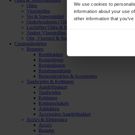
Oliën & Smeermiddelen
We use cookies to personalis
Oliën
Vloeistoffen
information about your use of
Vet & Smeermiddel
other information that you’ve
Onderhoudssets ( Olie & Filter)
Luchtfilter Oliën & Reinigers
Andere Vloeistoffen & Smeermiddelen
Olie, Vloeistof & Smeermiddel Accessoires
Crossonderdelen
Remmen
Remblokken
Remschijven
Remleidingen
Remreparatiesets
Remonderdelen & Accessoires
Tandwielen & Kettingen
Aandrijfpakket
Tandwielen
Kettingen
Kettingschakels
Asblokken
Accessoires Aandrijfpakket
Accu's & Elektronica
Accu's
Bougies