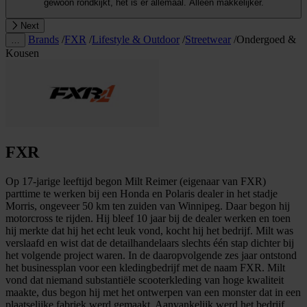
gewoon rondkijkt, het is er allemaal. Alleen makkelijker.
Next
Brands
/
FXR
/
Lifestyle & Outdoor
/
Streetwear
/
Ondergoed &
…
Kousen
FXR
Op 17-jarige leeftijd begon Milt Reimer (eigenaar van FXR)
parttime te werken bij een Honda en Polaris dealer in het stadje
Morris, ongeveer 50 km ten zuiden van Winnipeg. Daar begon hij
motorcross te rijden. Hij bleef 10 jaar bij de dealer werken en toen
hij merkte dat hij het echt leuk vond, kocht hij het bedrijf. Milt was
verslaafd en wist dat de detailhandelaars slechts één stap dichter bij
het volgende project waren. In de daaropvolgende zes jaar ontstond
het businessplan voor een kledingbedrijf met de naam FXR. Milt
vond dat niemand substantiële scooterkleding van hoge kwaliteit
maakte, dus begon hij met het ontwerpen van een monster dat in een
plaatselijke fabriek werd gemaakt. Aanvankelijk werd het bedrijf