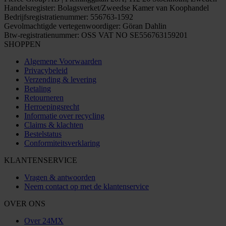
Handelsregister: Bolagsverket/Zweedse Kamer van Koophandel
Bedrijfsregistratienummer: 556763-1592
Gevolmachtigde vertegenwoordiger: Göran Dahlin
Btw-registratienummer: OSS VAT NO SE556763159201
SHOPPEN
Algemene Voorwaarden
Privacybeleid
Verzending & levering
Betaling
Retourneren
Herroepingsrecht
Informatie over recycling
Claims & klachten
Bestelstatus
Conformiteitsverklaring
KLANTENSERVICE
Vragen & antwoorden
Neem contact op met de klantenservice
OVER ONS
Over 24MX