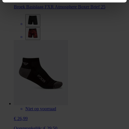
Broek Basislaag FXR Atmosphere Boxer Brief 25
Niet op voorraad
€ 26,99
Oorspronkelijk:
€ 29,50