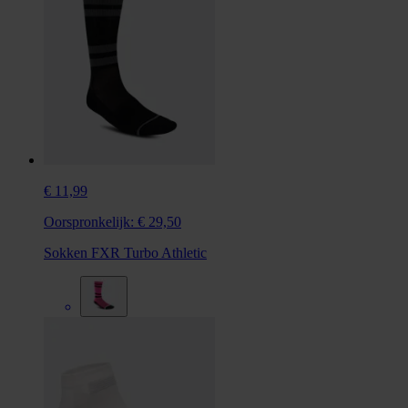
€ 11,99
Oorspronkelijk:
€ 29,50
Sokken FXR Turbo Athletic