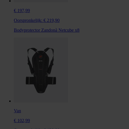
€ 197,99
Oorspronkelijk:
€ 219,90
Bodyprotector Zandonà Netcube x8
Van
€ 102,99