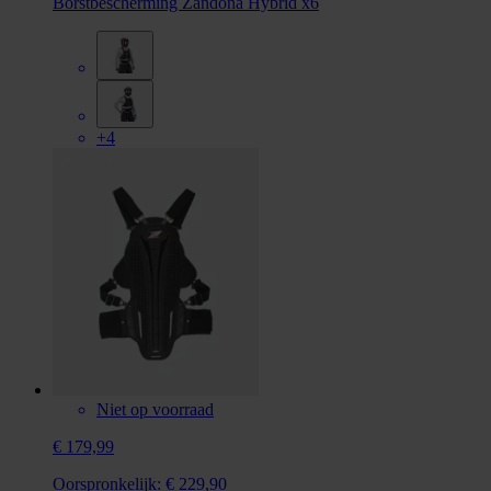
Borstbescherming Zandonà Hybrid x6
+4
Niet op voorraad
€ 179,99
Oorspronkelijk:
€ 229,90