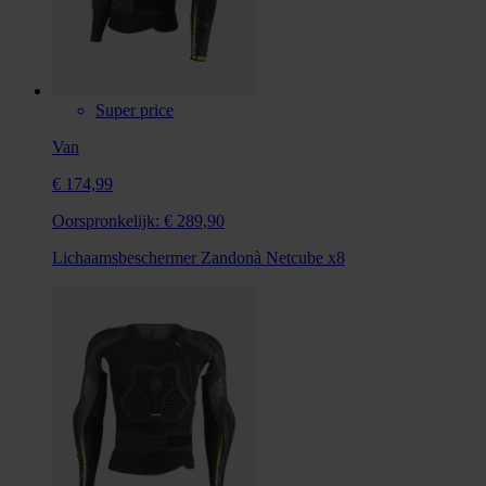
Super price
Van
€ 174,99
Oorspronkelijk:
€ 289,90
Lichaamsbeschermer Zandonà Netcube x8