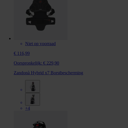
Niet op voorraad
€ 116,99
Oorspronkelijk:
€ 229,90
Zandonà Hybrid x7 Borstbescherming
+4