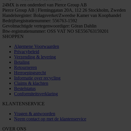
24MX is een onderdeel van Pierce Group AB
Pierce Group AB | Fleminggatan 20A, 112 26 Stockholm, Zweden
Handelsregister: Bolagsverket/Zweedse Kamer van Koophandel
Bedrijfsregistratienummer: 556763-1592
Gevolmachtigde vertegenwoordiger: Göran Dahlin
Btw-registratienummer: OSS VAT NO SE556763159201
SHOPPEN
Algemene Voorwaarden
Privacybeleid
Verzending & levering
Betaling
Retourneren
Herroepingsrecht
Informatie over recycling
Claims & klachten
Bestelstatus
Conformiteitsverklaring
KLANTENSERVICE
Vragen & antwoorden
Neem contact op met de klantenservice
OVER ONS