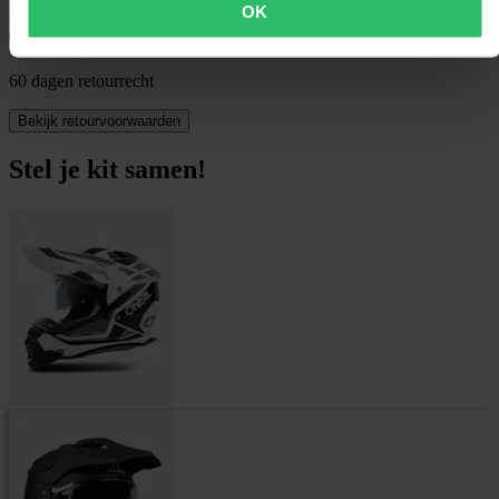
OK
60 dagen retourrecht
Bekijk retourvoorwaarden
Stel je kit samen!