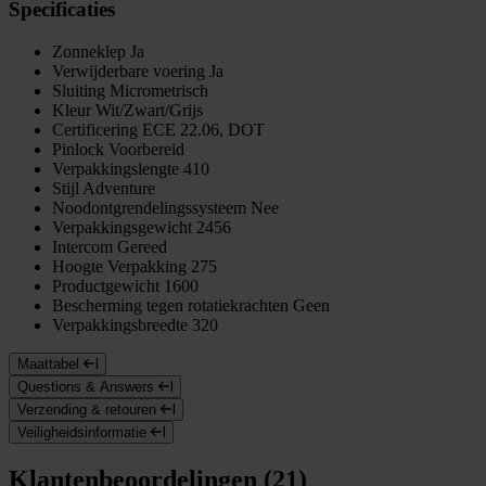
Specificaties
Zonneklep
Ja
Verwijderbare voering
Ja
Sluiting
Micrometrisch
Kleur
Wit/Zwart/Grijs
Certificering
ECE 22.06, DOT
Pinlock
Voorbereid
Verpakkingslengte
410
Stijl
Adventure
Noodontgrendelingssysteem
Nee
Verpakkingsgewicht
2456
Intercom
Gereed
Hoogte Verpakking
275
Productgewicht
1600
Bescherming tegen rotatiekrachten
Geen
Verpakkingsbreedte
320
Maattabel
Questions & Answers
Verzending & retouren
Veiligheidsinformatie
Klantenbeoordelingen (21)