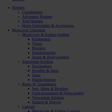
Helmen
Crosshelmen
Adventure Helmen
Trial Helmen
Helm Onderdelen & Accessoires
Motocross Uitrusting
Motorcross & Enduro kleding
Kledingsets
Truien
Broeken
Handschoenen
Jassen & Bodywarmers
Supermoto Kleding
Racepakken
Hoodies & shirts
Jeans
Handschoenen
Basis- & Tussenlagen
Sets, Shirts & Broeken
Gezichtsmaskers & Nekwarmers
Verwarmde Kleding
Sokken & Sleeves
Laarzen
Motorcross & Enduro Laarzen