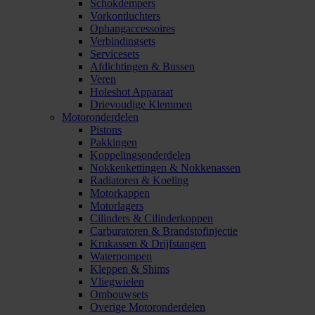
Schokdempers
Vorkontluchters
Ophangaccessoires
Verbindingsets
Servicesets
Afdichtingen & Bussen
Veren
Holeshot Apparaat
Drievoudige Klemmen
Motoronderdelen
Pistons
Pakkingen
Koppelingsonderdelen
Nokkenkettingen & Nokkenassen
Radiatoren & Koeling
Motorkappen
Motorlagers
Cilinders & Cilinderkoppen
Carburatoren & Brandstofinjectie
Krukassen & Drijfstangen
Waterpompen
Kleppen & Shims
Vliegwielen
Ombouwsets
Overige Motoronderdelen