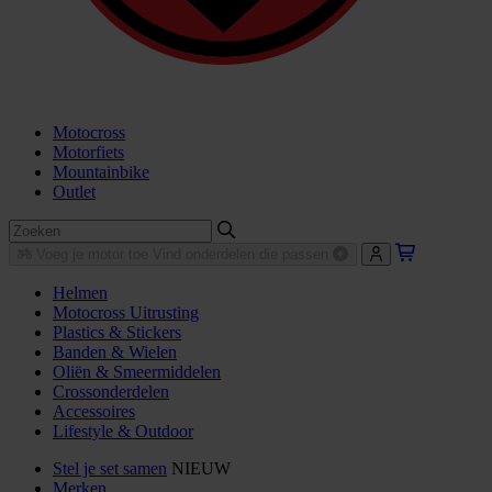
Motocross
Motorfiets
Mountainbike
Outlet
Voeg je motor toe
Vind onderdelen die passen
Helmen
Motocross Uitrusting
Plastics & Stickers
Banden & Wielen
Oliën & Smeermiddelen
Crossonderdelen
Accessoires
Lifestyle & Outdoor
Stel je set samen
NIEUW
Merken