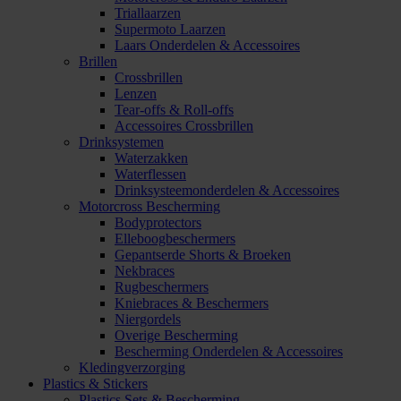
Triallaarzen
Supermoto Laarzen
Laars Onderdelen & Accessoires
Brillen
Crossbrillen
Lenzen
Tear-offs & Roll-offs
Accessoires Crossbrillen
Drinksystemen
Waterzakken
Waterflessen
Drinksysteemonderdelen & Accessoires
Motorcross Bescherming
Bodyprotectors
Elleboogbeschermers
Gepantserde Shorts & Broeken
Nekbraces
Rugbeschermers
Kniebraces & Beschermers
Niergordels
Overige Bescherming
Bescherming Onderdelen & Accessoires
Kledingverzorging
Plastics & Stickers
Plastics Sets & Bescherming