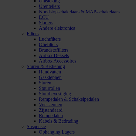
Ontsteking
Urentellers
Noodstopschakelaars & MAP-schakelaars
ECU
Starters
Andere elektronica
Filters
Luchtfilters
Oliefilters
Brandstoffilters
Airbox Deksels
Airbox Accessoires
Sturen & Bediening
Handvatten
Gaskleppen
Sturen
Stuurrollen
Stuurbevestiging
Rempedalen & Schakelpedalen
Voetsteunen
Zijstandaard
Rempedalen
Kabels & Bedrading
Suspensie
Ophanging Lagers