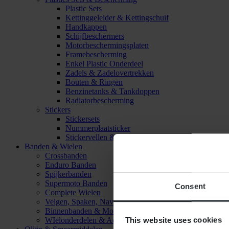
Plastic Sets
Kettinggeleider & Kettingschuif
Handkappen
Schijfbeschermers
Motorbeschermingsplaten
Framebescherming
Enkel Plastic Onderdeel
Zadels & Zadelovertrekken
Bouten & Ringen
Benzinetanks & Tankdoppen
Radiatorbescherming
Stickers
Stickersets
Nummerplaatsticker
Stickervellen & Stickers
Banden & Wielen
Crossbanden
Enduro Banden
Spijkerbanden
Supermoto Banden
Consent
Complete Wielen
Velgen, Spaken, Naven & Lagers
Binnenbanden & Mousses
This website uses cookies
WIelonderdelen & Accessoires