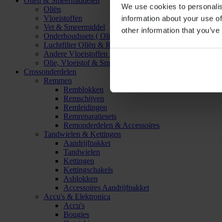
Oliën & Smeermiddelen
We use cookies to personalis
Oliën
Vloeistoffen
information about your use of
Vet & Smeermiddel
other information that you’ve
Onderhoudssets ( Olie & Filter)
Luchtfilter Oliën & Reinigers
Andere Vloeistoffen & Smeermiddelen
Olie, Vloeistof & Smeermiddel Accessoires
Crossonderdelen
Remmen
Remblokken
Remschijven
Remleidingen
Remreparatiesets
Remonderdelen & Accessoires
Tandwielen & Kettingen
Aandrijfpakket
Tandwielen
Kettingen
Kettingschakels
Asblokken
Accessoires Aandrijfpakket
Accu's & Elektronica
Accu's
Bougies